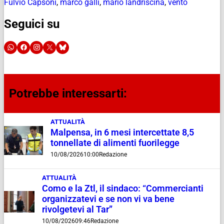
Fulvio Capsoni
,
marco galli
,
mario landriscina
,
vento
Seguici su
Potrebbe interessarti:
ATTUALITÀ
Malpensa, in 6 mesi intercettate 8,5
tonnellate di alimenti fuorilegge
10/08/2026
10:00
Redazione
ATTUALITÀ
Como e la Ztl, il sindaco: “Commercianti
organizzatevi e se non vi va bene
rivolgetevi al Tar”
10/08/2026
09:46
Redazione