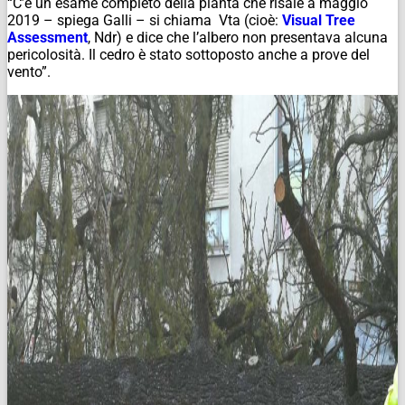
“C’è un esame completo della pianta che risale a maggio
2019 – spiega Galli – si chiama Vta (cioè:
Visual Tree
Assessment
,
Ndr
) e dice che l’albero non presentava alcuna
pericolosità. Il cedro è stato sottoposto anche a prove del
vento”.