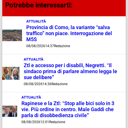
Potrebbe interessarti:
ATTUALITÀ
Provincia di Como, la variante “salva
traffico” non piace. Interrogazione del
M5S
08/08/2026
14:37
Redazione
ATTUALITÀ
Ztl e accesso per i disabili, Negretti. “Il
sindaco prima di parlare almeno legga le
sue delibere”
08/08/2026
14:36
Redazione
ATTUALITÀ
Rapinese e la Ztl: “Stop alle bici solo in 3
vie. Più ordine in centro. Male Gaddi che
parla di disobbedienza civile”
08/08/2026
12:01
Redazione