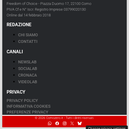
Freedom of Choice - Piazza Duomo 17, 22100 Como
PIVA Cf e N° Iscr. Registro Imprese 03799020130
Online dal 14 febbraio 2018
REDAZIONE
CHI SIAMO
CONTATTI
CANALI
NEWSLAB
SOCIALAB
CRONACA
VIDEOLAB
PRIVACY
PRIVACY POLICY
INFORMATIVA COOKIES
PREFERENZE PRIVACY
© 2026 Comozero.it - Tutti i diritti riservati.
Change privacy settings