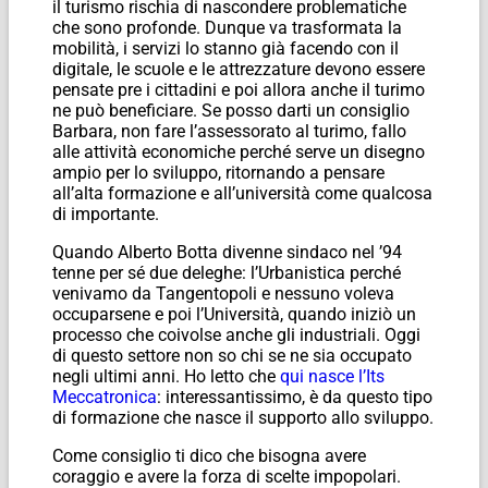
il turismo rischia di nascondere problematiche
che sono profonde. Dunque va trasformata la
mobilità, i servizi lo stanno già facendo con il
digitale, le scuole e le attrezzature devono essere
pensate pre i cittadini e poi allora anche il turimo
ne può beneficiare. Se posso darti un consiglio
Barbara, non fare l’assessorato al turimo, fallo
alle attività economiche perché serve un disegno
ampio per lo sviluppo, ritornando a pensare
all’alta formazione e all’università come qualcosa
di importante.
Quando Alberto Botta divenne sindaco nel ’94
tenne per sé due deleghe: l’Urbanistica perché
venivamo da Tangentopoli e nessuno voleva
occuparsene e poi l’Università, quando iniziò un
processo che coivolse anche gli industriali. Oggi
di questo settore non so chi se ne sia occupato
negli ultimi anni. Ho letto che
qui nasce l’Its
Meccatronica
: interessantissimo, è da questo tipo
di formazione che nasce il supporto allo sviluppo.
Come consiglio ti dico che bisogna avere
coraggio e avere la forza di scelte impopolari.