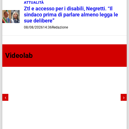
ATTUALITÀ
Ztl e accesso per i disabili, Negretti. “Il
sindaco prima di parlare almeno legga le
sue delibere”
08/08/2026
14:36
Redazione
Videolab
‹
›