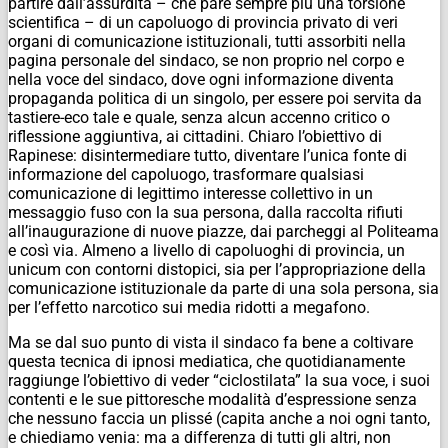
partire dall’assurdità – che pare sempre più una torsione
scientifica – di un capoluogo di provincia privato di veri
organi di comunicazione istituzionali, tutti assorbiti nella
pagina personale del sindaco, se non proprio nel corpo e
nella voce del sindaco, dove ogni informazione diventa
propaganda politica di un singolo, per essere poi servita da
tastiere-eco tale e quale, senza alcun accenno critico o
riflessione aggiuntiva, ai cittadini. Chiaro l’obiettivo di
Rapinese: disintermediare tutto, diventare l’unica fonte di
informazione del capoluogo, trasformare qualsiasi
comunicazione di legittimo interesse collettivo in un
messaggio fuso con la sua persona, dalla raccolta rifiuti
all’inaugurazione di nuove piazze, dai parcheggi al Politeama
e così via. Almeno a livello di capoluoghi di provincia, un
unicum con contorni distopici, sia per l’appropriazione della
comunicazione istituzionale da parte di una sola persona, sia
per l’effetto narcotico sui media ridotti a megafono.
Ma se dal suo punto di vista il sindaco fa bene a coltivare
questa tecnica di ipnosi mediatica, che quotidianamente
raggiunge l’obiettivo di veder “ciclostilata” la sua voce, i suoi
contenti e le sue pittoresche modalità d’espressione senza
che nessuno faccia un plissé (capita anche a noi ogni tanto,
e chiediamo venia: ma a differenza di tutti gli altri, non