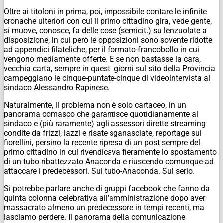
Oltre ai titoloni in prima, poi, impossibile contare le infinite
cronache ulteriori con cui il primo cittadino gira, vede gente,
si muove, conosce, fa delle cose (semicit.) su lenzuolate a
disposizione, in cui però le opposizioni sono sovente ridotte
ad appendici filateliche, per il formato-francobollo in cui
vengono mediamente offerte. E se non bastasse la cara,
vecchia carta, sempre in questi giorni sul sito della Provincia
campeggiano le cinque-puntate-cinque di videointervista al
sindaco Alessandro Rapinese.
Naturalmente, il problema non è solo cartaceo, in un
panorama comasco che garantisce quotidianamente al
sindaco e (più raramente) agli assessori dirette streaming
condite da frizzi, lazzi e risate sganasciate, reportage sui
fiorellini, persino la recente ripresa di un post sempre del
primo cittadino in cui rivendicava fieramente lo spostamento
di un tubo ribattezzato Anaconda e riuscendo comunque ad
attaccare i predecessori. Sul tubo-Anaconda. Sul serio.
Si potrebbe parlare anche di gruppi facebook che fanno da
quinta colonna celebrativa all’amministrazione dopo aver
massacrato almeno un predecessore in tempi recenti, ma
lasciamo perdere. Il panorama della comunicazione