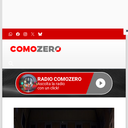
RADIO COMOZERO
Ascolta la radio
con un click!