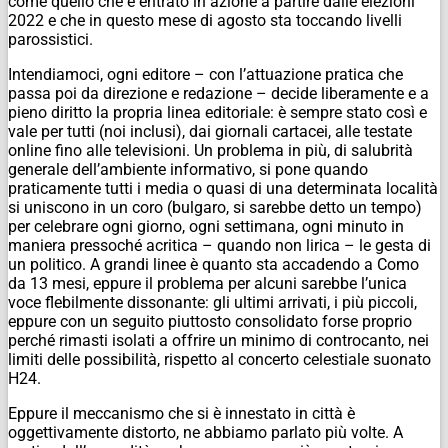
come quello che è entrato in azione a partire dalle elezioni
2022 e che in questo mese di agosto sta toccando livelli
parossistici.
Intendiamoci, ogni editore – con l’attuazione pratica che
passa poi da direzione e redazione – decide liberamente e a
pieno diritto la propria linea editoriale: è sempre stato così e
vale per tutti (noi inclusi), dai giornali cartacei, alle testate
online fino alle televisioni. Un problema in più, di salubrità
generale dell’ambiente informativo, si pone quando
praticamente tutti i media o quasi di una determinata località
si uniscono in un coro (bulgaro, si sarebbe detto un tempo)
per celebrare ogni giorno, ogni settimana, ogni minuto in
maniera pressoché acritica – quando non lirica – le gesta di
un politico. A grandi linee è quanto sta accadendo a Como
da 13 mesi, eppure il problema per alcuni sarebbe l’unica
voce flebilmente dissonante: gli ultimi arrivati, i più piccoli,
eppure con un seguito piuttosto consolidato forse proprio
perché rimasti isolati a offrire un minimo di controcanto, nei
limiti delle possibilità, rispetto al concerto celestiale suonato
H24.
Eppure il meccanismo che si è innestato in città è
oggettivamente distorto, ne abbiamo parlato più volte. A