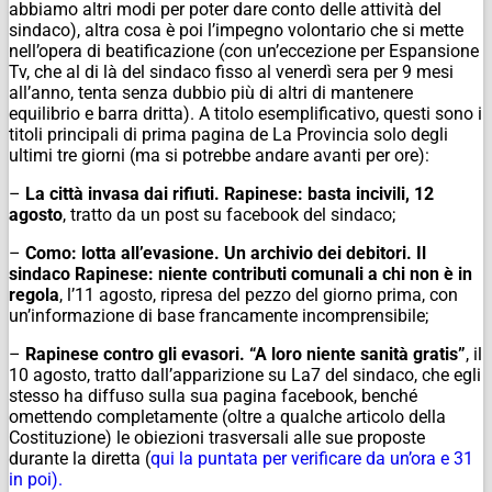
abbiamo altri modi per poter dare conto delle attività del
sindaco), altra cosa è poi l’impegno volontario che si mette
nell’opera di beatificazione (con un’eccezione per Espansione
Tv, che al di là del sindaco fisso al venerdì sera per 9 mesi
all’anno, tenta senza dubbio più di altri di mantenere
equilibrio e barra dritta). A titolo esemplificativo, questi sono i
titoli principali di prima pagina de La Provincia solo degli
ultimi tre giorni (ma si potrebbe andare avanti per ore):
–
La città invasa dai rifiuti. Rapinese: basta incivili, 12
agosto
, tratto da un post su facebook del sindaco;
–
Como: lotta all’evasione. Un archivio dei debitori. Il
sindaco Rapinese: niente contributi comunali a chi non è in
regola
, l’11 agosto, ripresa del pezzo del giorno prima, con
un’informazione di base francamente incomprensibile;
–
Rapinese contro gli evasori. “A loro niente sanità gratis”
, il
10 agosto, tratto dall’apparizione su La7 del sindaco, che egli
stesso ha diffuso sulla sua pagina facebook, benché
omettendo completamente (oltre a qualche articolo della
Costituzione) le obiezioni trasversali alle sue proposte
durante la diretta (
qui la puntata per verificare da un’ora e 31
in poi).