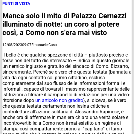
PUNTI DI VISTA
Manca solo il mito di Palazzo Cernezzi
illuminato di notte: un coro al potere
così, a Como non s’era mai visto
12/08/2023
09:07
Emanuele Caso
Il bello è che qualche spezzone di città – piuttosto preciso e
forse non del tutto disinteressato – indica in questo giornale
un nemico ingiusto e gratuito del sindaco di Como. Bizzarro,
sinceramente. Perché se è vero che questa testata (bannata a
vita da ogni contatto col primo cittadino, esclusa
completamente dal suo flusso delle informazioni formali e
informali, capace di trovarsi il massimo rappresentante delle
istituzioni a filmare il campanello di redazione per una video-
ritorsione dopo
un articolo non gradito
), si diceva, se è vero
che questa testata certamente non lesina critiche e
controletture all’azione solitaria di Alessandro Rapinese, è
anche ora di affermare in maniera chiara una verità solare e
incontrovertibile: a Como non è mai esistito un regime di
stampa così compattamente prono al “capitano” di turno