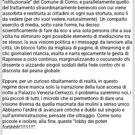
“istituzionale” del Comune di Como, e parallelamente quello
del trattamento straordinariamente benevolo con cui viene
assorbita e restituita ai cittadini in ogni sua stortura, sono lì
da vedere (per chi vuol vedere, naturalmente). Un compatto
esercito di media, sotto varie forme, ha deciso
scientificamente di fare da eco a una sola persona che a sua
volta ha eliminato ogni possibile elemento di mediazione tra
se stesso, la sua visione politica e i messaggi da lanciare alla
città. Un blocco fatto da migliaia di pagine, di streaming e di
clic giornalieri rilancia, esalta e narra epicamente le gesta di
Rapinese a ciclo continuo, marginalizzando o oscurando chi
dissente o aizzando singoli soldati della fede contro chi si
discosta dal peana globale.
Eppure, per un curioso ribaltamento di realtà, in questo
regime dove manca solo la narrazione della luce accesa di
notte a Palazzo Venezia-Cernezzi, il problema saremmo noi, i
più piccoli di tutti, i microbi che si permettono di dare una
visione diversa da quella macinata dai mulini a senso unico.
Abbiamo l’ardire di avanzare critiche e dubbi sul singolo e
sull’amministrazione, pensate che oltraggio. Come sono
piccole e isolate, alla fine, queste “lobby dei poteri
fortihhh!1!!11!!”.