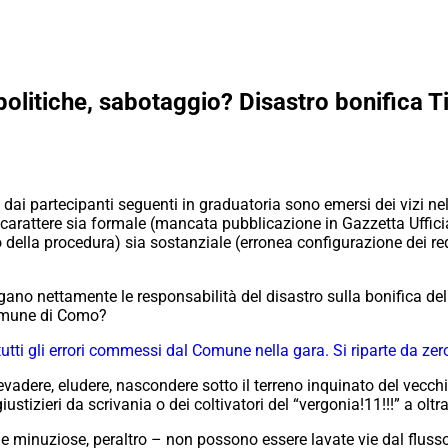
 politiche, sabotaggio? Disastro bonifica T
i dai partecipanti seguenti in graduatoria sono emersi dei vizi 
di carattere sia formale (mancata pubblicazione in Gazzetta Uffici
della procedura) sia sostanziale (erronea configurazione dei requi
o nettamente le responsabilità del disastro sulla bonifica dell
Comune di Como?
 tutti gli errori commessi dal Comune nella gara. Si riparte da zer
adere, eludere, nascondere sotto il terreno inquinato del vecchi
stizieri da scrivania o dei coltivatori del “vergonia!11!!!” a oltr
e e minuziose, peraltro – non possono essere lavate vie dal flus