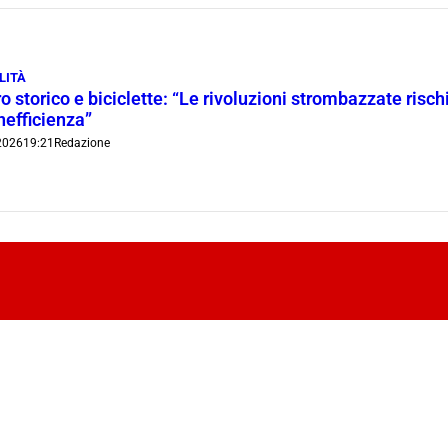
LITÀ
o storico e biciclette: “Le rivoluzioni strombazzate risch
inefficienza”
2026
19:21
Redazione