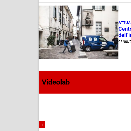
ATTUA
Centr
dell’
08/08/
Videolab
‹