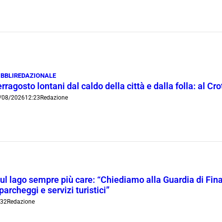
BBLIREDAZIONALE
rragosto lontani dal caldo della città e dalla folla: al C
/08/2026
12:23
Redazione
l lago sempre più care: “Chiediamo alla Guardia di Finanz
 parcheggi e servizi turistici”
:32
Redazione