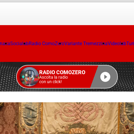
onaca
Socialab
Radio ComoZero
Variante Tremezzina
Videolab
Tur
RADIO COMOZERO
Ascolta la radio
con un click!