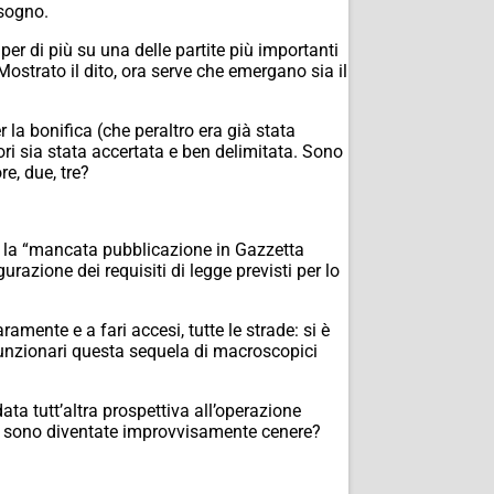
isogno.
per di più su una delle partite più importanti
ostrato il dito, ora serve che emergano sia il
 la bonifica (che peraltro era già stata
ori sia stata accertata e ben delimitata. Sono
e, due, tre?
o la “mancata pubblicazione in Gazzetta
razione dei requisiti di legge previsti per lo
ente e a fari accesi, tutte le strade: si è
e funzionari questa sequela di macroscopici
ata tutt’altra prospettiva all’operazione
e sono diventate improvvisamente cenere?