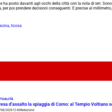
ha posto davanti agli occhi della città con la nota di ieri. Sono
 per poi prendere decisioni conseguenti. E precise al millimetro,
iscina
,
ticosa
TUALITÀ
resa d’assalto la spiaggia di Como: al Tempio Voltiano 
/08/2026
12:46
Redazione