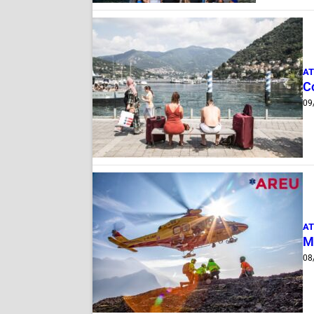
AT
C
09
AT
M
08