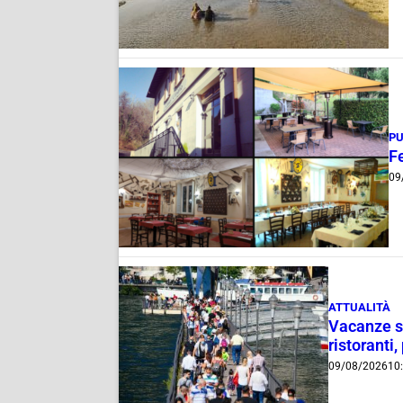
PU
Fe
09
ATTUALITÀ
Vacanze su
ristoranti,
09/08/2026
10