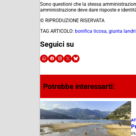
Sono questioni che la stessa amministrazione 
amministrazione deve dare risposte e identità,
© RIPRODUZIONE RISERVATA
TAG ARTICOLO:
bonifica ticosa
,
giunta landr
Seguici su
Potrebbe interessarti:
AT
P
09