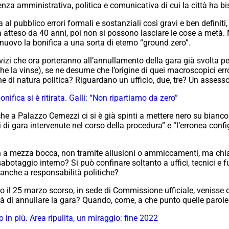
nza amministrativa, politica e comunicativa di cui la città ha b
l pubblico errori formali e sostanziali così gravi e ben definiti, 
a atteso da 40 anni, poi non si possono lasciare le cose a metà. M
nuovo la bonifica a una sorta di eterno “ground zero”.
vizi che ora porteranno all’annullamento della gara già svolta per
he la vinse), se ne desume che l’origine di quei macroscopici err
di natura politica? Riguardano un ufficio, due, tre? Un assessor
nifica si è ritirata. Galli: “Non ripartiamo da zero”
e a Palazzo Cernezzi ci si è già spinti a mettere nero su bianc
di gara intervenute nel corso della procedura” e “l’erronea configu
 a mezza bocca, non tramite allusioni o ammiccamenti, ma chiaram
 sabotaggio interno? Si può confinare soltanto a uffici, tecnici 
 anche a responsabilità politiche?
o il 25 marzo scorso, in sede di Commissione ufficiale, venisse d
à di annullare la gara? Quando, come, a che punto quelle parol
 in più. Area ripulita, un miraggio: fine 2022