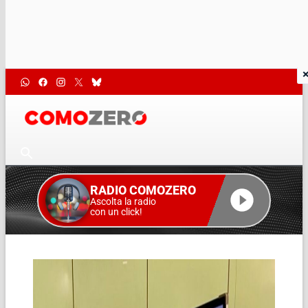
RADIO COMOZERO
Ascolta la radio
con un click!