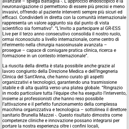
avanzate – spiega Battaglia -. L’approccio endoscopico e la
neuronavigazione ci permettono di essere più precisi e meno
invasivi, offrendo al paziente interventi sempre più sicuri ed
efficaci. Condividerli in diretta con la comunità internazionale
rappresenta un valore aggiunto sia dal punto di vista
scientifico sia formativo”. “L’invito a partecipare al GR-ESS
Live per il terzo anno consecutivo consolida il nostro ruolo,
ormai riconosciuto a livello internazionale, come centro di
riferimento nella chirurgia nasosinusale avanzata –
prosegue – capace di coniugare pratica clinica, ricerca e
formazione in un contesto internazionale”.
La riuscita della diretta è stata possibile anche grazie al
lavoro congiunto della Direzione Medica e dell’Ingegneria
Clinica del Sant’Anna, che hanno curato gli aspetti
organizzativi e tecnologici, garantendo una trasmissione
stabile e di alta qualità verso una platea globale. “Ringrazio
in modo particolare tutta l’équipe che ha eseguito l’intervento,
insieme ai professionisti che hanno reso possibile
l’attivazione e il perfetto funzionamento della complessa
macchina organizzativa e tecnologica – sottolinea il direttore
sanitario Brunella Mazzei -. Questo risultato dimostra come
competenze cliniche e innovazione possano integrarsi per
portare la nostra esperienza oltre i confini locali,