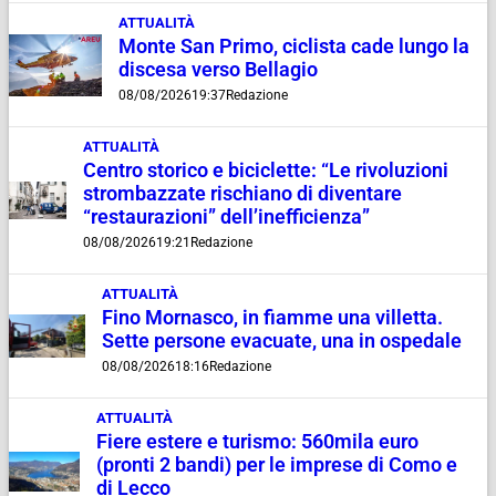
ATTUALITÀ
Monte San Primo, ciclista cade lungo la
discesa verso Bellagio
08/08/2026
19:37
Redazione
ATTUALITÀ
Centro storico e biciclette: “Le rivoluzioni
strombazzate rischiano di diventare
“restaurazioni” dell’inefficienza”
08/08/2026
19:21
Redazione
ATTUALITÀ
Fino Mornasco, in fiamme una villetta.
Sette persone evacuate, una in ospedale
08/08/2026
18:16
Redazione
ATTUALITÀ
Fiere estere e turismo: 560mila euro
(pronti 2 bandi) per le imprese di Como e
di Lecco