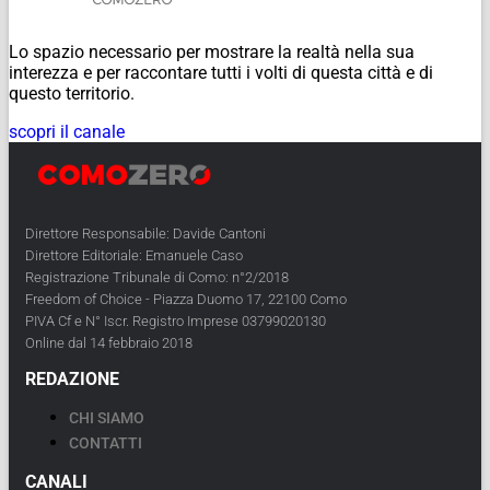
Lo spazio necessario per mostrare la realtà nella sua
interezza e per raccontare tutti i volti di questa città e di
questo territorio.
scopri il canale
Direttore Responsabile: Davide Cantoni
Direttore Editoriale: Emanuele Caso
Registrazione Tribunale di Como: n°2/2018
Freedom of Choice - Piazza Duomo 17, 22100 Como
PIVA Cf e N° Iscr. Registro Imprese 03799020130
Online dal 14 febbraio 2018
REDAZIONE
CHI SIAMO
CONTATTI
CANALI