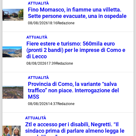
ATTUALITÀ
Fino Mornasco, in fiamme una villetta.
Sette persone evacuate, una in ospedale
08/08/2026
18:16
Redazione
ATTUALITÀ
Fiere estere e turismo: 560mila euro
(pronti 2 bandi) per le imprese di Como e
di Lecco
08/08/2026
17:39
Redazione
ATTUALITÀ
Provincia di Como, la variante “salva
traffico” non piace. Interrogazione del
M5S
08/08/2026
14:37
Redazione
ATTUALITÀ
Ztl e accesso per i disabili, Negretti. “Il
sindaco prima di parlare almeno legga le