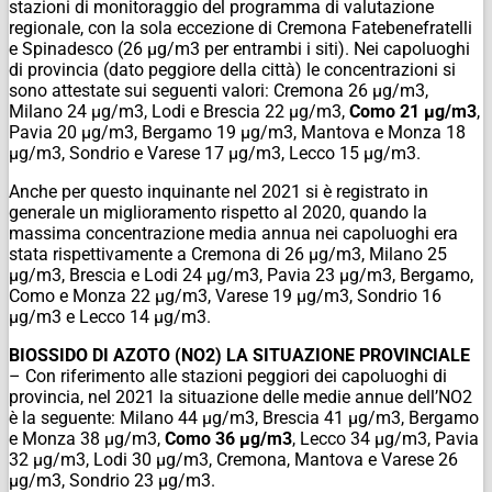
stazioni di monitoraggio del programma di valutazione
regionale, con la sola eccezione di Cremona Fatebenefratelli
e Spinadesco (26 µg/m3 per entrambi i siti). Nei capoluoghi
di provincia (dato peggiore della città) le concentrazioni si
sono attestate sui seguenti valori: Cremona 26 µg/m3,
Milano 24 µg/m3, Lodi e Brescia 22 µg/m3,
Como 21 µg/m3
,
Pavia 20 µg/m3, Bergamo 19 µg/m3, Mantova e Monza 18
µg/m3, Sondrio e Varese 17 µg/m3, Lecco 15 µg/m3.
Anche per questo inquinante nel 2021 si è registrato in
generale un miglioramento rispetto al 2020, quando la
massima concentrazione media annua nei capoluoghi era
stata rispettivamente a Cremona di 26 µg/m3, Milano 25
µg/m3, Brescia e Lodi 24 µg/m3, Pavia 23 µg/m3, Bergamo,
Como e Monza 22 µg/m3, Varese 19 µg/m3, Sondrio 16
µg/m3 e Lecco 14 µg/m3.
BIOSSIDO DI AZOTO (NO2) LA SITUAZIONE PROVINCIALE
– Con riferimento alle stazioni peggiori dei capoluoghi di
provincia, nel 2021 la situazione delle medie annue dell’NO2
è la seguente: Milano 44 µg/m3, Brescia 41 µg/m3, Bergamo
e Monza 38 µg/m3,
Como 36 µg/m3
, Lecco 34 µg/m3, Pavia
32 µg/m3, Lodi 30 µg/m3, Cremona, Mantova e Varese 26
µg/m3, Sondrio 23 µg/m3.