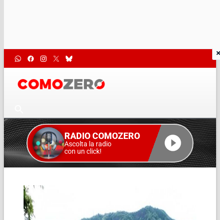
RADIO COMOZERO
Ascolta la radio
con un click!