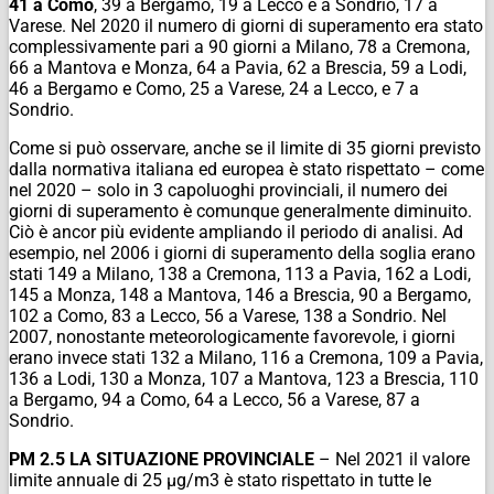
41 a Como
, 39 a Bergamo, 19 a Lecco e a Sondrio, 17 a
Varese. Nel 2020 il numero di giorni di superamento era stato
complessivamente pari a 90 giorni a Milano, 78 a Cremona,
66 a Mantova e Monza, 64 a Pavia, 62 a Brescia, 59 a Lodi,
46 a Bergamo e Como, 25 a Varese, 24 a Lecco, e 7 a
Sondrio.
Come si può osservare, anche se il limite di 35 giorni previsto
dalla normativa italiana ed europea è stato rispettato – come
nel 2020 – solo in 3 capoluoghi provinciali, il numero dei
giorni di superamento è comunque generalmente diminuito.
Ciò è ancor più evidente ampliando il periodo di analisi. Ad
esempio, nel 2006 i giorni di superamento della soglia erano
stati 149 a Milano, 138 a Cremona, 113 a Pavia, 162 a Lodi,
145 a Monza, 148 a Mantova, 146 a Brescia, 90 a Bergamo,
102 a Como, 83 a Lecco, 56 a Varese, 138 a Sondrio. Nel
2007, nonostante meteorologicamente favorevole, i giorni
erano invece stati 132 a Milano, 116 a Cremona, 109 a Pavia,
136 a Lodi, 130 a Monza, 107 a Mantova, 123 a Brescia, 110
a Bergamo, 94 a Como, 64 a Lecco, 56 a Varese, 87 a
Sondrio.
PM 2.5 LA SITUAZIONE PROVINCIALE
– Nel 2021 il valore
limite annuale di 25 µg/m3 è stato rispettato in tutte le