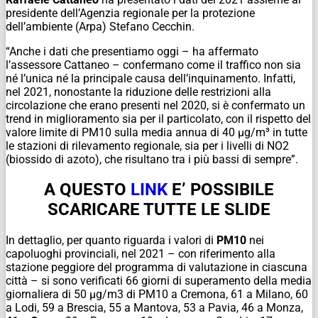
presidente dell’Agenzia regionale per la protezione
dell’ambiente (Arpa) Stefano Cecchin.
“Anche i dati che presentiamo oggi – ha affermato
l’assessore Cattaneo – confermano come il traffico non sia
né l’unica né la principale causa dell’inquinamento. Infatti,
nel 2021, nonostante la riduzione delle restrizioni alla
circolazione che erano presenti nel 2020, si è confermato un
trend in miglioramento sia per il particolato, con il rispetto del
valore limite di PM10 sulla media annua di 40 µg/m³ in tutte
le stazioni di rilevamento regionale, sia per i livelli di NO2
(biossido di azoto), che risultano tra i più bassi di sempre”.
A QUESTO
LINK
E’ POSSIBILE
SCARICARE TUTTE LE SLIDE
In dettaglio, per quanto riguarda i valori di
PM10
nei
capoluoghi provinciali, nel 2021 – con riferimento alla
stazione peggiore del programma di valutazione in ciascuna
città – si sono verificati 66 giorni di superamento della media
giornaliera di 50 µg/m3 di PM10 a Cremona, 61 a Milano, 60
a Lodi, 59 a Brescia, 55 a Mantova, 53 a Pavia, 46 a Monza,