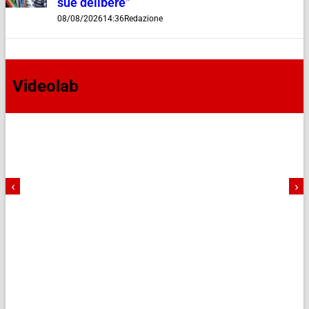
sue delibere”
08/08/2026
14:36
Redazione
Videolab
‹
›