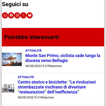
Seguici su
Potrebbe interessarti:
ATTUALITÀ
Monte San Primo, ciclista cade lungo la
discesa verso Bellagio
08/08/2026
19:37
Redazione
ATTUALITÀ
Centro storico e biciclette: “Le rivoluzioni
strombazzate rischiano di diventare
“restaurazioni” dell’inefficienza”
08/08/2026
19:21
Redazione