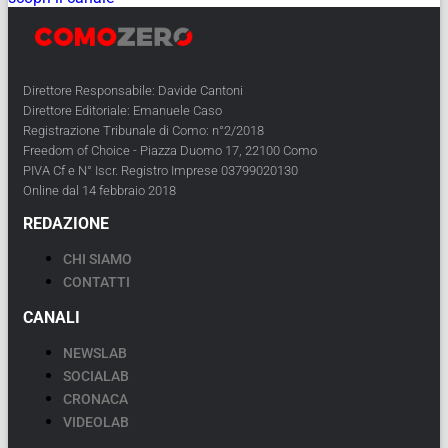
Direttore Responsabile: Davide Cantoni
Direttore Editoriale: Emanuele Caso
Registrazione Tribunale di Como: n°2/2018
Freedom of Choice - Piazza Duomo 17, 22100 Como
PIVA Cf e N° Iscr. Registro Imprese 03799020130
Online dal 14 febbraio 2018
REDAZIONE
CHI SIAMO
CONTATTI
CANALI
NEWSLAB
SOCIALAB
CRONACA
VIDEOLAB