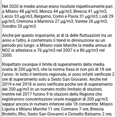
Nel 2020 le medie annue erano risultate rispettivamente pari
a Milano 48 µg/m3, Monza 44 µg/m3, Brescia 41 µg/m3,
Lecco 33 µg/m3, Bergamo, Como e Pavia 31 µg/m3, Lodi 29
µg/m3, Cremona e Mantova 27 µg/m3, Varese 26 µg/m3,
Sondrio 20 µg/m3.
Anche per questo inquinante, al di là delle fluttuazioni tra un
anno e l’altro, è confermato il trend in diminuzione su un
periodo più lungo: a Milano viale Marche la media annua di
NO2 si attestava a 76 µg/m3 nel 2007 e a 86 µg/m3 nel
2000.
Rispettato ovunque il limite di superamento della media
oraria di 200 µg/m3, che la norma fissa in non più di 18 ore
l’anno. In tutto il territorio regionale, si sono infatti verificate 2
ore di superamento solo a Sesto San Giovanni. Anche nel
2019 e nel 2018 si sono verificate poche ore di superamento
dei 200 µg/m3 in un numero molto limitato di stazioni,
mentre nel 2017 furono 9 le stazioni della Regione che
registrarono concentrazioni orarie maggiori di 200 µg/m3,
seppur ancora in numero inferiore alle 18 consentite: Milano
Liguria e Milano Marche 11 ore, Cormano 7 ore, Brescia
Broletto, Rho, Sesto San Giovanni e Cinisello Balsamo 2 ore,