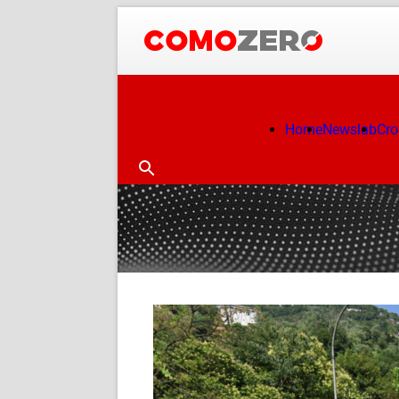
Home
Newslab
Cr