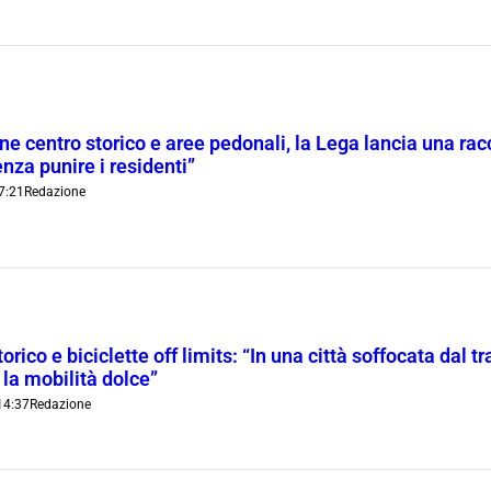
ne centro storico e aree pedonali, la Lega lancia una racc
nza punire i residenti”
7:21
Redazione
orico e biciclette off limits: “In una città soffocata dal t
 la mobilità dolce”
14:37
Redazione