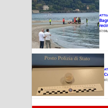
ATTU
Bagn
reci
07/08
AT
C
07