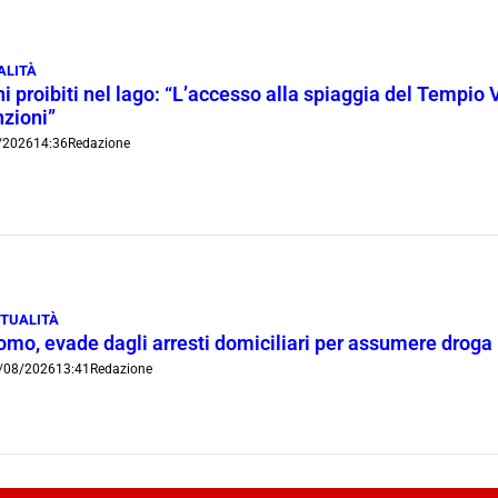
ALITÀ
i proibiti nel lago: “L’accesso alla spiaggia del Tempio 
nzioni”
/2026
14:36
Redazione
TUALITÀ
omo, evade dagli arresti domiciliari per assumere droga
/08/2026
13:41
Redazione