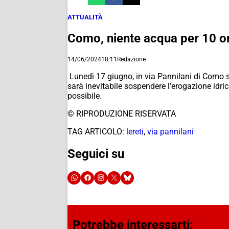
ATTUALITÀ
Como, niente acqua per 10 ore 
14/06/2024
18:11
Redazione
Lunedì 17 giugno, in via Pannilani di Como sa
sarà inevitabile sospendere l’erogazione idrica
possibile.
© RIPRODUZIONE RISERVATA
TAG ARTICOLO:
lereti
,
via pannilani
Seguici su
Potrebbe interessarti: