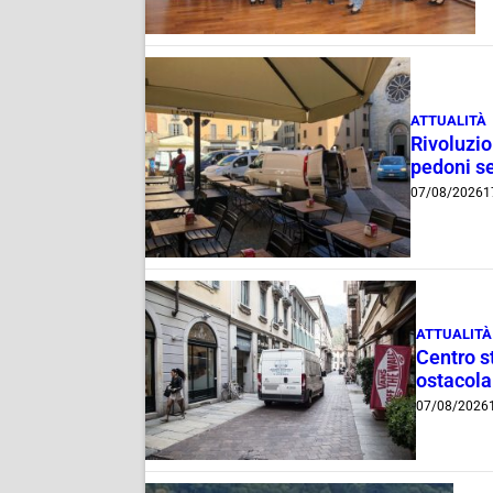
ATTUALITÀ
Rivoluzio
pedoni se
07/08/2026
1
ATTUALITÀ
Centro st
ostacola
07/08/2026