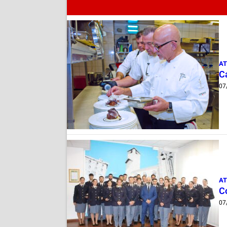
AT
Ca
07
AT
C
07