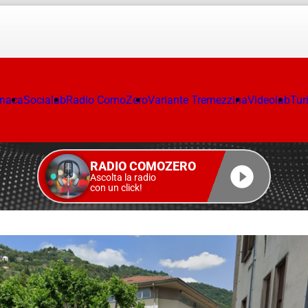
onaca
Socialab
Radio ComoZero
Variante Tremezzina
Videolab
Tur
RADIO COMOZERO
Ascolta la radio
con un click!