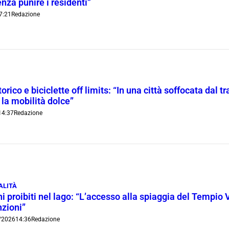
nza punire i residenti”
7:21
Redazione
orico e biciclette off limits: “In una città soffocata dal t
 la mobilità dolce”
14:37
Redazione
ALITÀ
i proibiti nel lago: “L’accesso alla spiaggia del Tempio 
nzioni”
/2026
14:36
Redazione