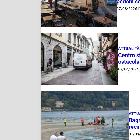
pedoni se
07/08/2026
1
ATTUALITÀ
Centro st
ostacola
07/08/2026
ATTU
Bagn
reci
07/08