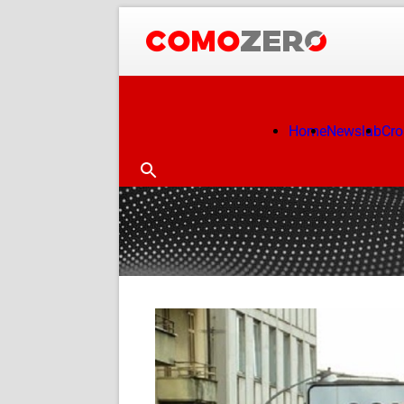
Home
Newslab
Cr