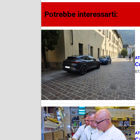
Potrebbe interessarti:
AT
Co
07
AT
Ca