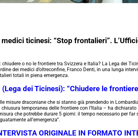
medici ticinesi: “Stop frontalieri”. L’Uffic
 chiudere o no le frontiere tra Svizzera e Italia? La Lega dei Ticin
dine dei medici d’oltreconfine, Franco Denti, in una lunga interv
talieri totali in piena emergenza.
(Lega dei Ticinesi): “Chiudere le frontie
lle misure draconiane che si stanno già prendendo in Lombardia 
chiusura temporanea delle frontiere con l’Italia – ha dichiarato 
 misura che potrebbe durare 5 giorni: il tempo necessario per far 
deguatamente all’emergenza”.
INTERVISTA ORIGINALE IN FORMATO IN