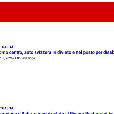
TUALITÀ
mo centro, auto svizzera in divieto e nel posto per disab
/08/2026
21:05
Redazione
TUALITÀ
mpione d’Italia, sapori d’estate al Riviera Restaurant b