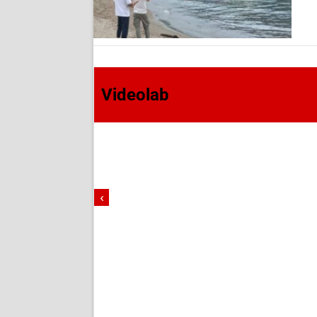
Videolab
‹