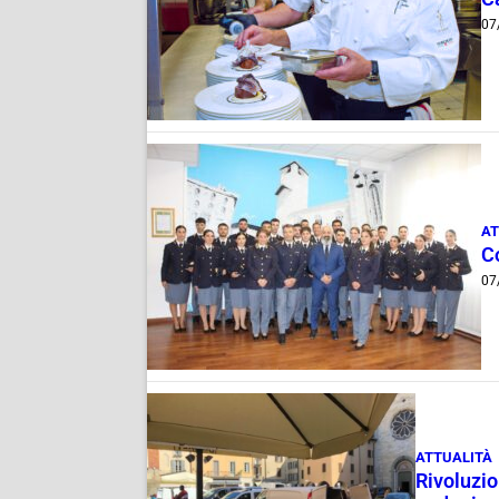
07
AT
C
07
ATTUALITÀ
Rivoluzio