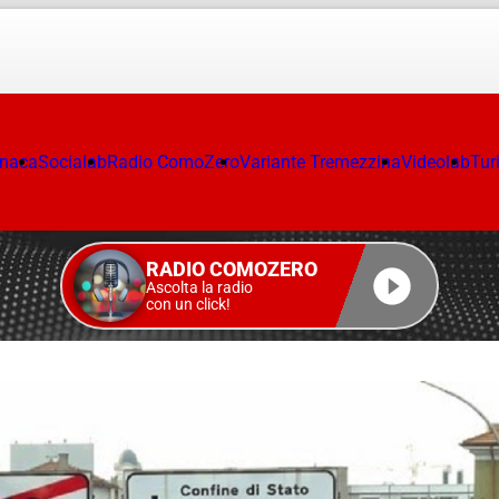
onaca
Socialab
Radio ComoZero
Variante Tremezzina
Videolab
Tur
RADIO COMOZERO
Ascolta la radio
con un click!