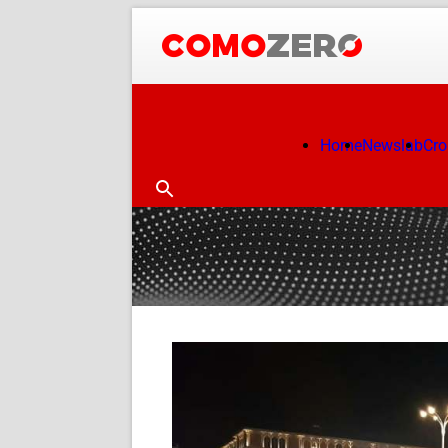
Home
Newslab
Cr