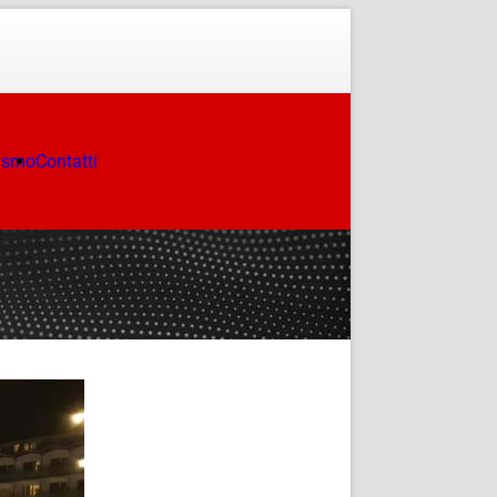
ismo
Contatti