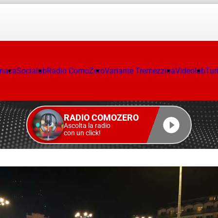
onaca
Socialab
Radio ComoZero
Variante Tremezzina
Videolab
Tur
RADIO COMOZERO
Ascolta la radio
con un click!