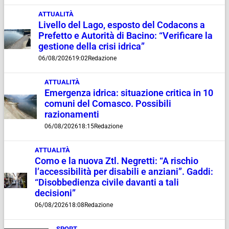
ATTUALITÀ
Livello del Lago, esposto del Codacons a
Prefetto e Autorità di Bacino: “Verificare la
gestione della crisi idrica”
06/08/2026
19:02
Redazione
ATTUALITÀ
Emergenza idrica: situazione critica in 10
comuni del Comasco. Possibili
razionamenti
06/08/2026
18:15
Redazione
ATTUALITÀ
Como e la nuova Ztl. Negretti: “A rischio
l’accessibilità per disabili e anziani”. Gaddi:
“Disobbedienza civile davanti a tali
decisioni”
06/08/2026
18:08
Redazione
SPORT