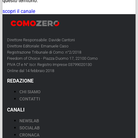
questo territorio.
scopri il canale
Direttore Responsabile: Davide Cantoni
Direttore Editoriale: Emanuele Caso
Registrazione Tribunale di Como: n°2/2018
Freedom of Choice - Piazza Duomo 17, 22100 Como
PIVA Cf e N° Iscr. Registro Imprese 03799020130
Online dal 14 febbraio 2018
REDAZIONE
CHI SIAMO
CONTATTI
CANALI
NEWSLAB
SOCIALAB
CRONACA