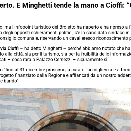
perto. E Minghetti tende la mano a Cioffi: 
 ma l’infopoint turistico del Broletto ha riaperto e ha ripreso a 
 degli opposti schieramenti politici, c’è la candidata sindaco in
consiglio comunale, riservando un cavalleresco riconoscimento p
ivia Cioffi
– ha detto Minghetti – perché abbiamo notato che ha rip
alla città, sia per il turismo, sia per la fruibilità delle informa
eccati – cosa rara a Palazzo Cernezzi – sicuramente sì.
o “fino al 31 dicembre prossimo, a curare l’accoglienza e a fornir
progetto finanziato dalla Regione e affiancati da un nostro addett
te bando”.