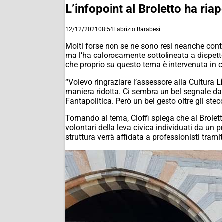
L’infopoint al Broletto ha ria
12/12/2021
08:54
Fabrizio Barabesi
Molti forse non se ne sono resi neanche conto,
ma l’ha calorosamente sottolineata a dispetto
che proprio su questo tema è intervenuta in 
“Volevo ringraziare l’assessore alla Cultura
L
maniera ridotta. Ci sembra un bel segnale dato 
Fantapolitica. Però un bel gesto oltre gli st
Tornando al tema, Cioffi spiega che al Brolett
volontari della leva civica individuati da un 
struttura verrà affidata a professionisti trami