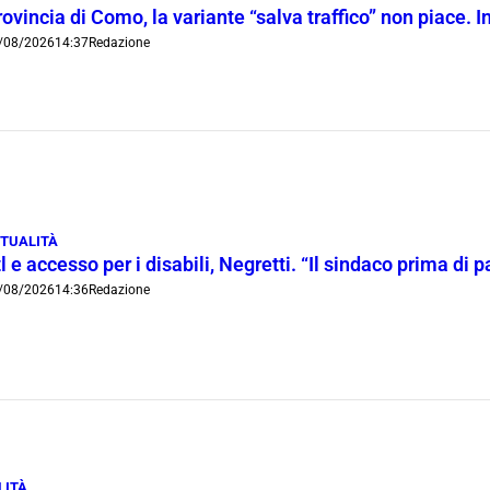
ovincia di Como, la variante “salva traffico” non piace.
/08/2026
14:37
Redazione
TUALITÀ
l e accesso per i disabili, Negretti. “Il sindaco prima di
/08/2026
14:36
Redazione
LITÀ