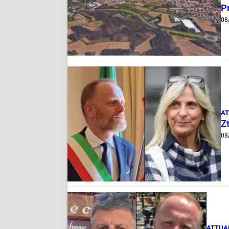
Pr
08
AT
Zt
08
ATTUA