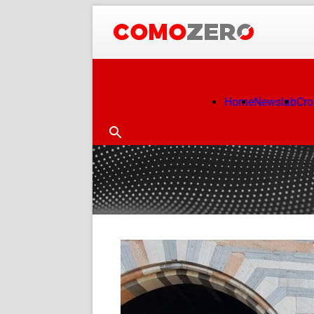
Home
Newslab
Cr