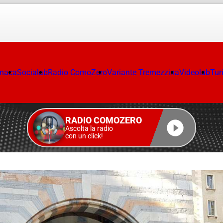
onaca
Socialab
Radio ComoZero
Variante Tremezzina
Videolab
Tur
RADIO COMOZERO
Ascolta la radio
con un click!