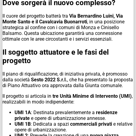
Dove sorgerà il nuovo complesso?
Il cuore del progetto batterà tra
Via Bernardino Luini, Via
Monte Santo e il Cavalcavia Buonarroti
, in una posizione
strategica al confine con i comuni di Monza e Cinisello
Balsamo. Questa ubicazione garantirà una connessione
ottimale con le aree circostanti e i servizi essenziali.
Il soggetto attuatore e le fasi del
progetto
Il piano di riqualificazione, di iniziativa privata, è promosso
dalla società
Sesto 2022 S.r.l.
, che ha presentato la proposta
di Piano Attuativo ora approvata dalla Giunta comunale.
Il progetto si articola in
tre Unità Minime di Intervento (UMI)
,
realizzabili in modo indipendente:
UMI 1A
: Destinata prevalentemente a
residenze
private
e opere di urbanizzazione annesse.
UMI 1B
: Dedicata a spazi
commerciali privati
e relative
opere di urbanizzazione.
UMI 2
: Prevede la creazione di una
nuova piazza