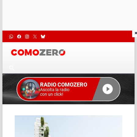
RADIO COMOZERO
Ascolta la radio
con un click!