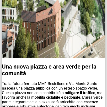
Una nuova piazza e area verde per la
comunità
Tra la futura fermata MM1 Restellone e Via Monte Santo
nascerà una
piazza pubblica
con un esteso spazio verde.
Questa piazza non solo contribuirà a
mitigare il traffico
, ma
favorirà anche la
mobilità ciclabile e pedonale
. L’area verde,
parte integrante della piazza, sarà arricchita con
essenze
arboree e arbustive autoctone
, ospiterà
giochi inclusivi
,