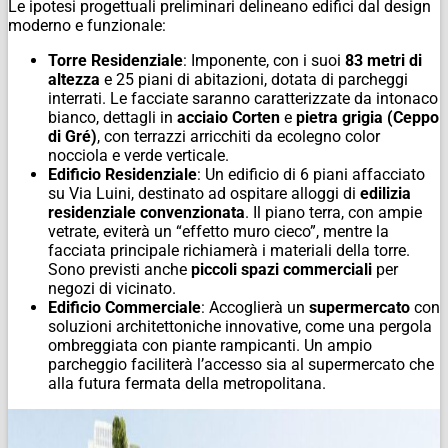
Le ipotesi progettuali preliminari delineano edifici dal design
moderno e funzionale:
Torre Residenziale
: Imponente, con i suoi
83 metri di
altezza
e 25 piani di abitazioni, dotata di parcheggi
interrati. Le facciate saranno caratterizzate da intonaco
bianco, dettagli in
acciaio Corten
e
pietra grigia (Ceppo
di Gré)
, con terrazzi arricchiti da ecolegno color
nocciola e verde verticale.
Edificio Residenziale
: Un edificio di 6 piani affacciato
su Via Luini, destinato ad ospitare alloggi di
edilizia
residenziale convenzionata
. Il piano terra, con ampie
vetrate, eviterà un “effetto muro cieco”, mentre la
facciata principale richiamerà i materiali della torre.
Sono previsti anche
piccoli spazi commerciali
per
negozi di vicinato.
Edificio Commerciale
: Accoglierà un
supermercato
con
soluzioni architettoniche innovative, come una pergola
ombreggiata con piante rampicanti. Un ampio
parcheggio faciliterà l’accesso sia al supermercato che
alla futura fermata della metropolitana.