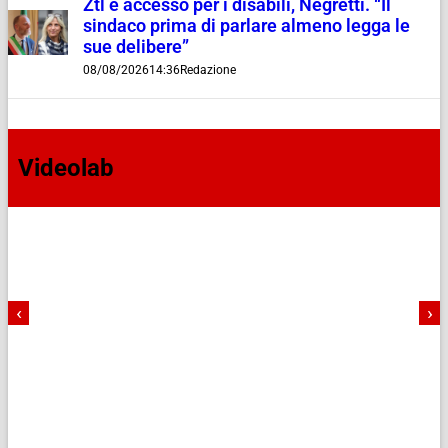
Ztl e accesso per i disabili, Negretti. “Il
sindaco prima di parlare almeno legga le
sue delibere”
08/08/2026
14:36
Redazione
Videolab
‹
›