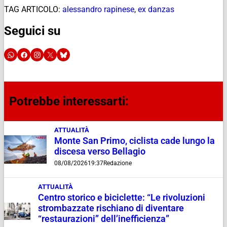
TAG ARTICOLO:
alessandro rapinese
,
ex danzas
Seguici su
Potrebbe interessarti:
ATTUALITÀ
Monte San Primo, ciclista cade lungo la
discesa verso Bellagio
08/08/2026
19:37
Redazione
ATTUALITÀ
Centro storico e biciclette: “Le rivoluzioni
strombazzate rischiano di diventare
“restaurazioni” dell’inefficienza”