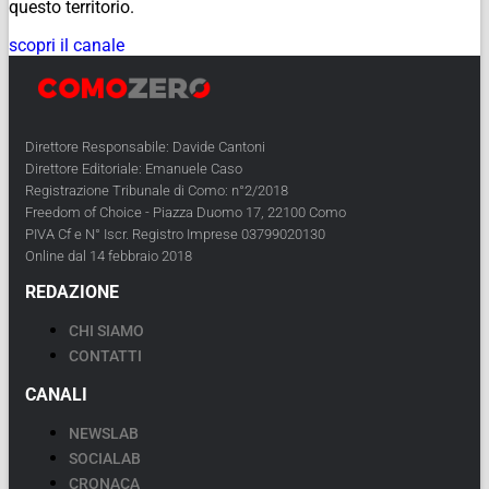
questo territorio.
scopri il canale
Direttore Responsabile: Davide Cantoni
Direttore Editoriale: Emanuele Caso
Registrazione Tribunale di Como: n°2/2018
Freedom of Choice - Piazza Duomo 17, 22100 Como
PIVA Cf e N° Iscr. Registro Imprese 03799020130
Online dal 14 febbraio 2018
REDAZIONE
CHI SIAMO
CONTATTI
CANALI
NEWSLAB
SOCIALAB
CRONACA