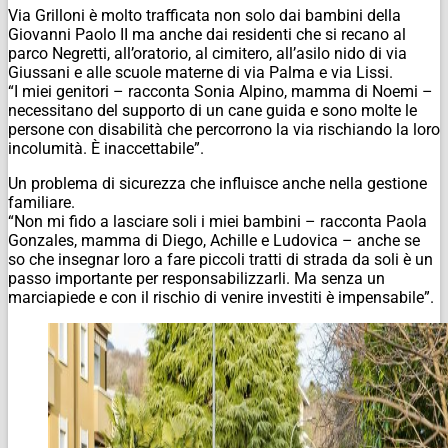
Via Grilloni è molto trafficata non solo dai bambini della
Giovanni Paolo II ma anche dai residenti che si recano al
parco Negretti, all’oratorio, al cimitero, all’asilo nido di via
Giussani e alle scuole materne di via Palma e via Lissi.
“I miei genitori – racconta Sonia Alpino, mamma di Noemi –
necessitano del supporto di un cane guida e sono molte le
persone con disabilità che percorrono la via rischiando la loro
incolumità. È inaccettabile”.
Un problema di sicurezza che influisce anche nella gestione
familiare.
“Non mi fido a lasciare soli i miei bambini – racconta Paola
Gonzales, mamma di Diego, Achille e Ludovica – anche se
so che insegnar loro a fare piccoli tratti di strada da soli è un
passo importante per responsabilizzarli. Ma senza un
marciapiede e con il rischio di venire investiti è impensabile”.