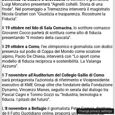
Luigi Moncalvo presenterà “Agnelli coltelli. Storia di una
frode”. Nel pomeriggio a Tremezzina interverrà il magistrato
Nicola Gratteri con “Giustizia e trasparenza. Ricostruire la
Fiducia”.
Il
19 ottobre nel lido di Sala Comacina
, lo scrittore comasco
Giovanni Cocco parlerà di scrittura come atto di fiducia
presentando “Il mistero della cascata”.
Il
29 ottobre a Como
, l’ex olimpionico e giornalista con dodici
presenza sul podio di Coppa del Mondo come sciatore
alpino, Paolo De Chiesa, interverrà con “Lo sport come
modello di fiducia reciproca e sostenibilità. La Valanga
Azzurra”.
Il
7 novembre all’Auditorium del Collegio Gallio di Como
sarà protagonista l’azionista di riferimento e Vicepresidente
esecutivo di KME Group oltre che fondatore della Fondazione
Dynamo, Vincenzo Manes, seguito in serata dal dialogo tra
Pascal Cagni e Tonino Gozzi su “Industria, tecnologia e
fiducia. I pilasti del futuro”.
L’
8 novembre a Bellagio
il giornalista Peter Gomez, direttore
Change privacy settings
de Il Fatto Quotidiano online, proporrà una riflessione sul