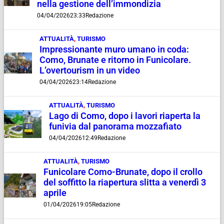
nella gestione dell’immondizia
04/04/2026
23:33
Redazione
ATTUALITÀ
,
TURISMO
Impressionante muro umano in coda:
Como, Brunate e ritorno in Funicolare.
L’overtourism in un video
04/04/2026
23:14
Redazione
ATTUALITÀ
,
TURISMO
Lago di Como, dopo i lavori riaperta la
funivia dal panorama mozzafiato
04/04/2026
12:49
Redazione
ATTUALITÀ
,
TURISMO
Funicolare Como-Brunate, dopo il crollo
del soffitto la riapertura slitta a venerdì 3
aprile
01/04/2026
19:05
Redazione