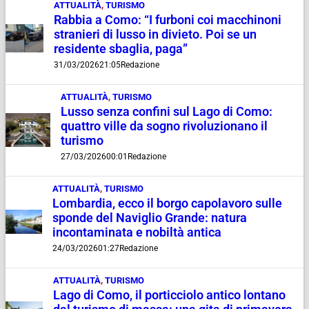
ATTUALITÀ
,
TURISMO
Rabbia a Como: “I furboni coi macchinoni
stranieri di lusso in divieto. Poi se un
residente sbaglia, paga”
31/03/2026
21:05
Redazione
ATTUALITÀ
,
TURISMO
Lusso senza confini sul Lago di Como:
quattro ville da sogno rivoluzionano il
turismo
27/03/2026
00:01
Redazione
ATTUALITÀ
,
TURISMO
Lombardia, ecco il borgo capolavoro sulle
sponde del Naviglio Grande: natura
incontaminata e nobiltà antica
24/03/2026
01:27
Redazione
ATTUALITÀ
,
TURISMO
Lago di Como, il porticciolo antico lontano