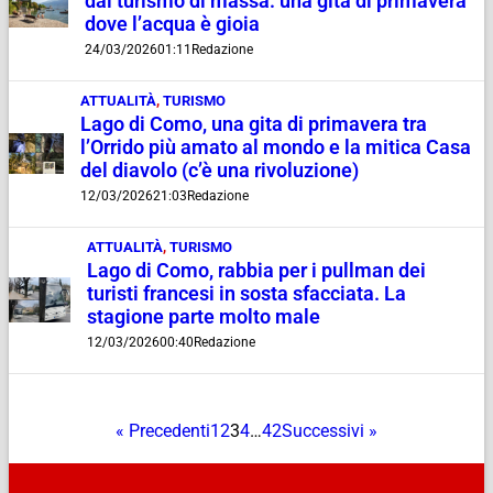
dal turismo di massa: una gita di primavera
dove l’acqua è gioia
24/03/2026
01:11
Redazione
ATTUALITÀ
,
TURISMO
Lago di Como, una gita di primavera tra
l’Orrido più amato al mondo e la mitica Casa
del diavolo (c’è una rivoluzione)
12/03/2026
21:03
Redazione
ATTUALITÀ
,
TURISMO
Lago di Como, rabbia per i pullman dei
turisti francesi in sosta sfacciata. La
stagione parte molto male
12/03/2026
00:40
Redazione
« Precedenti
1
2
3
4
…
42
Successivi »