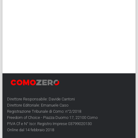
Direttore Responsabile: Davide Cantoni
Direttore Editoriale: Emanuele Caso
Registrazione Tribunale di Como: n°2/2018
Freedom of Choice - Piazza Duomo 17, 22100 Como
PIVA Cf e N° Iscr. Registro Imprese 03799020130
Online dal 14 febbraio 2018