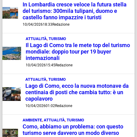
In Lombardia cresce veloce la futura stella
del turismo: 300mila tulipani, duomo e
castello fanno impazzire i turisti
10/04/2026
18:33
Redazione
ATTUALITÀ
,
TURISMO
Il Lago di Como tra le mete top del turismo
mondiale: doppio tour per 19 buyer
internazionali
10/04/2026
15:45
Redazione
ATTUALITÀ
,
TURISMO
Lago di Como, ecco la nuova motonave da
centinaia di posti che cambia tutto: è un
capolavoro
10/04/2026
01:02
Redazione
AMBIENTE
,
ATTUALITÀ
,
TURISMO
Como, abbiamo un problema: con questo
turismo serve davvero un modo diverso