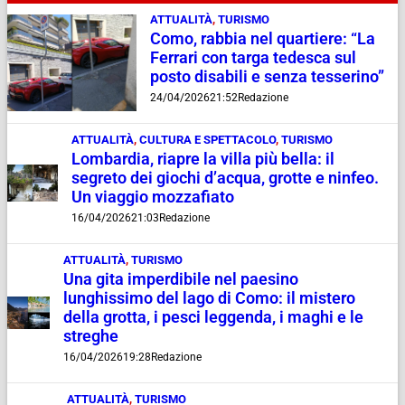
ATTUALITÀ
,
TURISMO
Como, rabbia nel quartiere: “La
Ferrari con targa tedesca sul
posto disabili e senza tesserino”
24/04/2026
21:52
Redazione
ATTUALITÀ
,
CULTURA E SPETTACOLO
,
TURISMO
Lombardia, riapre la villa più bella: il
segreto dei giochi d’acqua, grotte e ninfeo.
Un viaggio mozzafiato
16/04/2026
21:03
Redazione
ATTUALITÀ
,
TURISMO
Una gita imperdibile nel paesino
lunghissimo del lago di Como: il mistero
della grotta, i pesci leggenda, i maghi e le
streghe
16/04/2026
19:28
Redazione
ATTUALITÀ
,
TURISMO