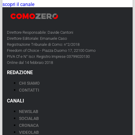
scopri il canale
Direttore Responsabile: Davide Cantoni
Direttore Editoriale: Emanuele Caso
Registrazione Tribunale di Como: n°2/2018
Freedom of Choice - Piazza Duomo 17, 22100 Como
PIVA Cf e N° Iscr. Registro Imprese 03799020130
Online dal 14 febbraio 2018
REDAZIONE
CHI SIAMO
CONTATTI
CANALI
NEWSLAB
SOCIALAB
CRONACA
VIDEOLAB