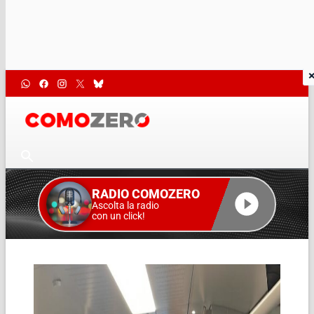
RADIO COMOZERO
Ascolta la radio
con un click!