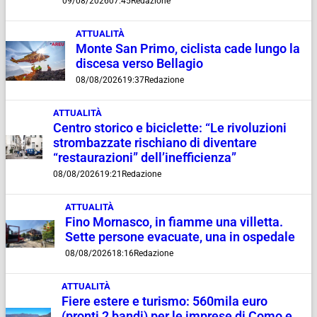
09/08/2026
07:45
Redazione
ATTUALITÀ
Monte San Primo, ciclista cade lungo la
discesa verso Bellagio
08/08/2026
19:37
Redazione
ATTUALITÀ
Centro storico e biciclette: “Le rivoluzioni
strombazzate rischiano di diventare
“restaurazioni” dell’inefficienza”
08/08/2026
19:21
Redazione
ATTUALITÀ
Fino Mornasco, in fiamme una villetta.
Sette persone evacuate, una in ospedale
08/08/2026
18:16
Redazione
ATTUALITÀ
Fiere estere e turismo: 560mila euro
(pronti 2 bandi) per le imprese di Como e