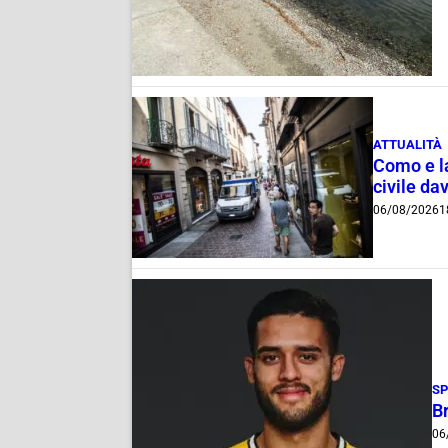
ATTUALITÀ
Como e la
civile dav
06/08/2026
1
S
B
06