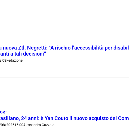
 nuova Ztl. Negretti: “A rischio l’accessibilità per disab
anti a tali decisioni”
8:08
Redazione
PORT
rasiliano, 24 anni: è Yan Couto il nuovo acquisto del Co
/08/2026
16:00
Alessandro Gazzolo