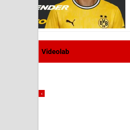
Videolab
‹