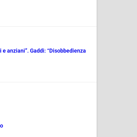
ili e anziani”. Gaddi: “Disobbedienza
mo