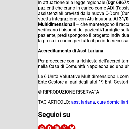
In attuazione alla legge regionale (
Dgr 6867
pazienti che erano in carico come ADI (l’assist
assistenziali previsti dalla nuova C-Dom (Cure 
stretta integrazione con Ats Insubria.
Al 31/0
Multidimensionali
– che mantengono il raccord
verificano i bisogni dei pazienti/famiglie sull
paziente, predispongono il progetto individual
la presa in carico per tutto il periodo necessa
Accreditamento di Asst Lariana
Per procedere con la richiesta dell’accredit
nella Casa di Comunità Napoleona ed una ult
Le 6 Unità Valutative Multidimensionali, com
Ente Gestore al pari degli altri 19 Enti Gestori
© RIPRODUZIONE RISERVATA
TAG ARTICOLO:
asst lariana
,
cure domiciliari
Seguici su