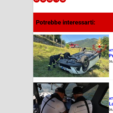
Potrebbe interessarti:
AT
Pr
06
AT
La
06