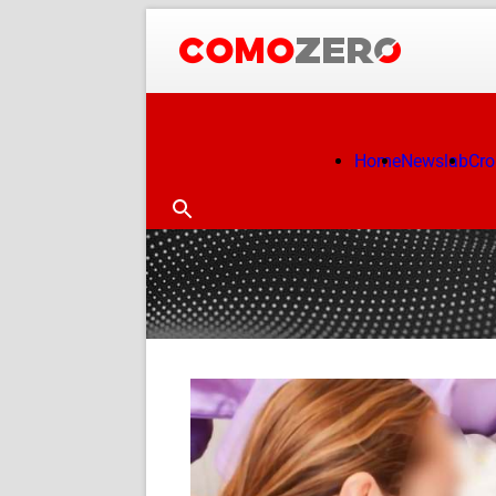
Home
Newslab
Cr