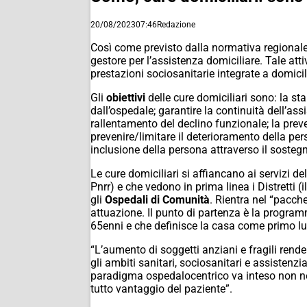
20/08/2023
07:46
Redazione
Così come previsto dalla normativa regionale
gestore per l’assistenza domiciliare. Tale attiv
prestazioni sociosanitarie integrate a domicil
Gli
obiettivi
delle cure domiciliari sono: la st
dall’ospedale; garantire la continuità dell’ass
rallentamento del declino funzionale; la preven
prevenire/limitare il deterioramento della per
inclusione della persona attraverso il sosteg
Le cure domiciliari si affiancano ai servizi de
Pnrr) e che vedono in prima linea i Distretti (il
gli
Ospedali di Comunità
. Rientra nel “pacch
attuazione. Il punto di partenza è la programm
65enni e che definisce la casa come primo lu
“L’aumento di soggetti anziani e fragili rende
gli ambiti sanitari, sociosanitari e assistenzi
paradigma ospedalocentrico va inteso non nel
tutto vantaggio del paziente”.