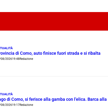
TUALITÀ
ovincia di Como, auto finisce fuori strada e si ribalta
/08/2026
19:48
Redazione
TUALITÀ
go di Como, si ferisce alla gamba con l’elica. Barca all
/08/2026
19:17
Redazione