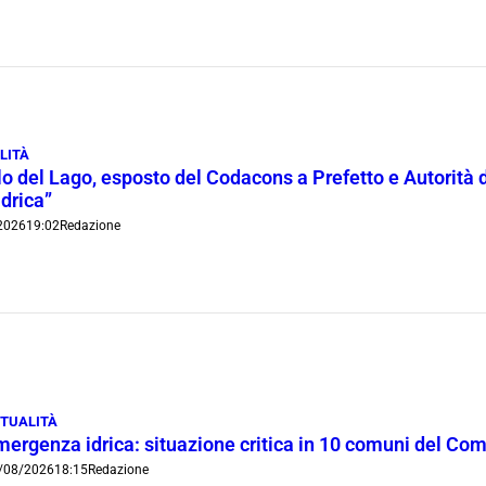
LITÀ
lo del Lago, esposto del Codacons a Prefetto e Autorità d
idrica”
2026
19:02
Redazione
TUALITÀ
mergenza idrica: situazione critica in 10 comuni del Co
/08/2026
18:15
Redazione