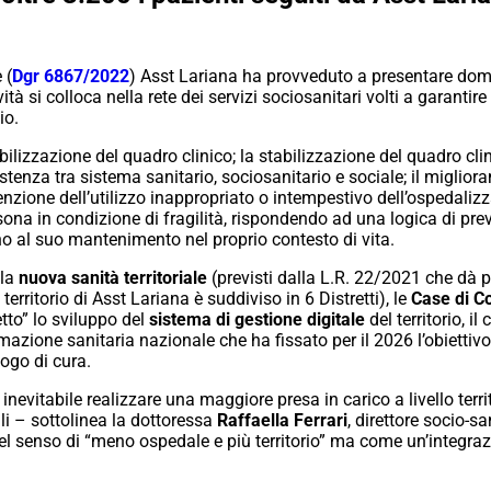
 (
Dgr 6867/2022
) Asst Lariana ha provveduto a presentare do
ità si colloca nella rete dei servizi sociosanitari volti a garantire 
io.
abilizzazione del quadro clinico; la stabilizzazione del quadro cl
istenza tra sistema sanitario, sociosanitario e sociale; il migliora
zione dell’utilizzo inappropriato o intempestivo dell’ospedalizzazi
sona in condizione di fragilità, rispondendo ad una logica di preve
no al suo mantenimento nel proprio contesto di vita.
lla
nuova sanità territoriale
(previsti dalla L.R. 22/2021 che dà
 territorio di Asst Lariana è suddiviso in 6 Distretti), le
Case di C
etto” lo sviluppo del
sistema di gestione digitale
del territorio, il
azione sanitaria nazionale che ha fissato per il 2026 l’obiettivo
ogo di cura.
 inevitabile realizzare una maggiore presa in carico a livello ter
ali – sottolinea la dottoressa
Raffaella Ferrari
, direttore socio-s
 senso di “meno ospedale e più territorio” ma come un’integrazi