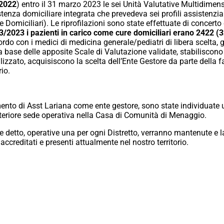
/2022
) entro il 31 marzo 2023 le sei Unità Valutative Multidimensi
enza domiciliare integrata che prevedeva sei profili assistenziali
Domiciliari). Le riprofilazioni sono state effettuate di concerto con
3/2023 i pazienti in carico come cure domiciliari erano 2422 (
o con i medici di medicina generale/pediatri di libera scelta, gli
a base delle apposite Scale di Valutazione validate, stabiliscono i
izzato, acquisiscono la scelta dell’Ente Gestore da parte della f
rio.
amento di Asst Lariana come ente gestore, sono state individuat
eriore sede operativa nella Casa di Comunità di Menaggio.
e detto, operative una per ogni Distretto, verranno mantenute e 
 accreditati e presenti attualmente nel nostro territorio.