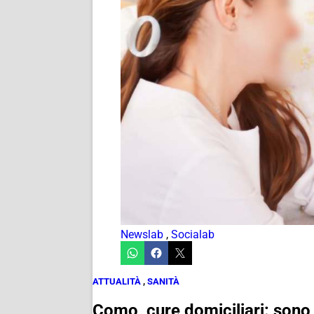
Newslab
,
Socialab
ATTUALITÀ
,
SANITÀ
Como, cure domiciliari: sono o