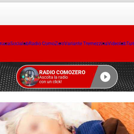
onaca
Socialab
Radio ComoZero
Variante Tremezzina
Videolab
Tur
RADIO COMOZERO
Ascolta la radio
con un click!