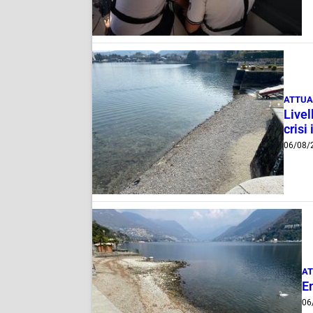
ATTUA
Livel
crisi 
06/08/
AT
E
06