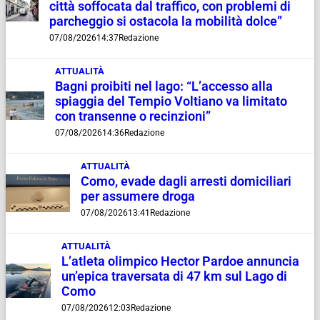
città soffocata dal traffico, con problemi di
parcheggio si ostacola la mobilità dolce”
07/08/2026
14:37
Redazione
ATTUALITÀ
Bagni proibiti nel lago: “L’accesso alla
spiaggia del Tempio Voltiano va limitato
con transenne o recinzioni”
07/08/2026
14:36
Redazione
ATTUALITÀ
Como, evade dagli arresti domiciliari
per assumere droga
07/08/2026
13:41
Redazione
ATTUALITÀ
L’atleta olimpico Hector Pardoe annuncia
un’epica traversata di 47 km sul Lago di
Como
07/08/2026
12:03
Redazione