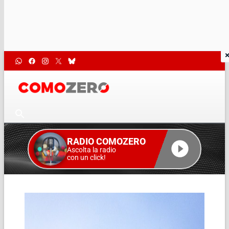
RADIO COMOZERO
Ascolta la radio
con un click!