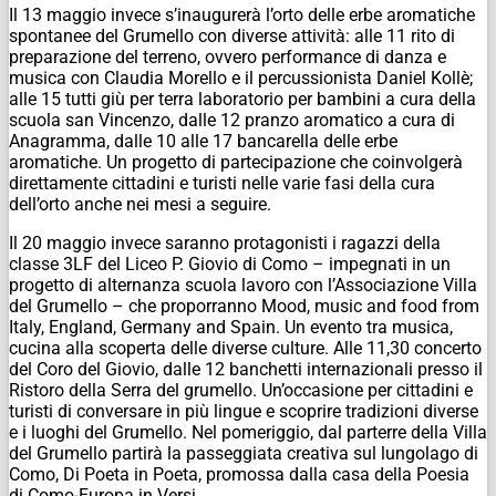
Il 13 maggio invece s’inaugurerà l’orto delle erbe aromatiche
spontanee del Grumello con diverse attività: alle 11 rito di
preparazione del terreno, ovvero performance di danza e
musica con Claudia Morello e il percussionista Daniel Kollè;
alle 15 tutti giù per terra laboratorio per bambini a cura della
scuola san Vincenzo, dalle 12 pranzo aromatico a cura di
Anagramma, dalle 10 alle 17 bancarella delle erbe
aromatiche. Un progetto di partecipazione che coinvolgerà
direttamente cittadini e turisti nelle varie fasi della cura
dell’orto anche nei mesi a seguire.
Il 20 maggio invece saranno protagonisti i ragazzi della
classe 3LF del Liceo P. Giovio di Como – impegnati in un
progetto di alternanza scuola lavoro con l’Associazione Villa
del Grumello – che proporranno Mood, music and food from
Italy, England, Germany and Spain. Un evento tra musica,
cucina alla scoperta delle diverse culture. Alle 11,30 concerto
del Coro del Giovio, dalle 12 banchetti internazionali presso il
Ristoro della Serra del grumello. Un’occasione per cittadini e
turisti di conversare in più lingue e scoprire tradizioni diverse
e i luoghi del Grumello. Nel pomeriggio, dal parterre della Villa
del Grumello partirà la passeggiata creativa sul lungolago di
Como, Di Poeta in Poeta, promossa dalla casa della Poesia
di Como-Europa in Versi.