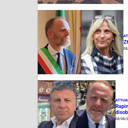
AT
Zt
08
ATTUA
Rapin
disob
08/08/