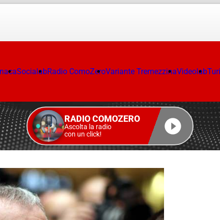
onaca
Socialab
Radio ComoZero
Variante Tremezzina
Videolab
Tur
RADIO COMOZERO
Ascolta la radio
con un click!