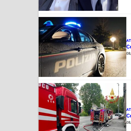
AT
C
08
AT
C
08