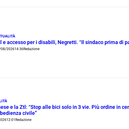
TUALITÀ
l e accesso per i disabili, Negretti. “Il sindaco prima di
/08/2026
14:36
Redazione
LITÀ
ese e la Ztl: “Stop alle bici solo in 3 vie. Più ordine in c
bedienza civile”
2026
12:01
Redazione