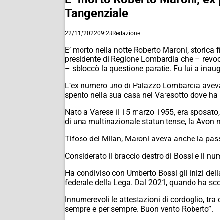
Tangenziale
22/11/2022
09:28
Redazione
E’ morto nella notte Roberto Maroni, storica 
presidente di Regione Lombardia che – revoca
– sbloccò la questione paratie. Fu lui a inau
L’ex numero uno di Palazzo Lombardia aveva 
spento nella sua casa nel Varesotto dove ha t
Nato a Varese il 15 marzo 1955, era sposato, c
di una multinazionale statunitense, la Avon 
Tifoso del Milan, Maroni aveva anche la pas
Considerato il braccio destro di Bossi e il n
Ha condiviso con Umberto Bossi gli inizi dell
federale della Lega. Dal 2021, quando ha scope
Innumerevoli le attestazioni di cordoglio, tra 
sempre e per sempre. Buon vento Roberto”.