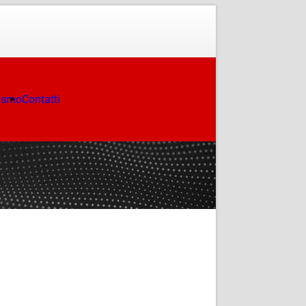
ismo
Contatti