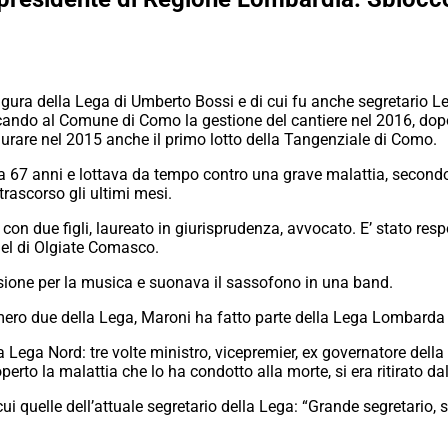
figura della Lega di Umberto Bossi e di cui fu anche segretario L
ndo al Comune di Como la gestione del cantiere nel 2016, dopo i
gurare nel 2015 anche il primo lotto della Tangenziale di Como.
67 anni e lottava da tempo contro una grave malattia, secondo 
rascorso gli ultimi mesi.
on due figli, laureato in giurisprudenza, avvocato. E’ stato respon
nel di Olgiate Comasco.
sione per la musica e suonava il sassofono in una band.
umero due della Lega, Maroni ha fatto parte della Lega Lombarda
a Lega Nord: tre volte ministro, vicepremier, ex governatore del
rto la malattia che lo ha condotto alla morte, si era ritirato dall
cui quelle dell’attuale segretario della Lega: “Grande segretario,