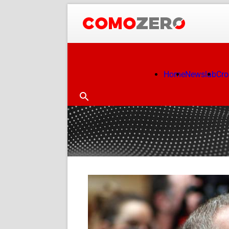
Home
Newslab
Cr