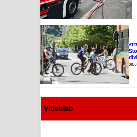
ATT
Sto
div
08/0
Videolab