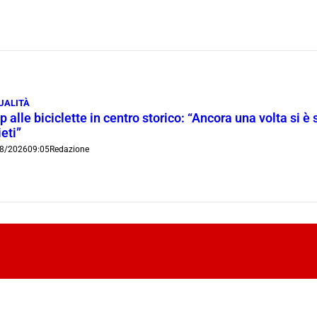
UALITÀ
p alle biciclette in centro storico: “Ancora una volta si è 
ieti”
8/2026
09:05
Redazione