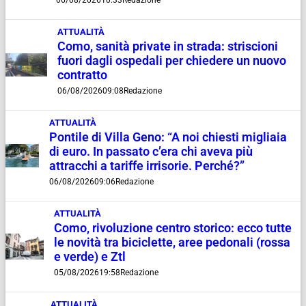
06/08/2026
10:33
Redazione
ATTUALITÀ
Como, sanità private in strada: striscioni
fuori dagli ospedali per chiedere un nuovo
contratto
06/08/2026
09:08
Redazione
ATTUALITÀ
Pontile di Villa Geno: “A noi chiesti migliaia
di euro. In passato c’era chi aveva più
attracchi a tariffe irrisorie. Perché?”
06/08/2026
09:06
Redazione
ATTUALITÀ
Como, rivoluzione centro storico: ecco tutte
le novità tra biciclette, aree pedonali (rossa
e verde) e Ztl
05/08/2026
19:58
Redazione
ATTUALITÀ