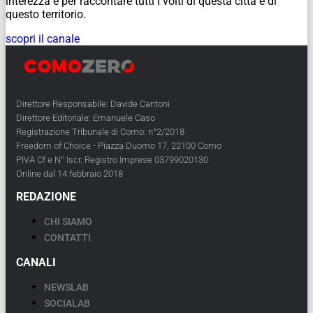
interezza e per raccontare tutti i volti di questa città e di
questo territorio.
scopri il canale
Direttore Responsabile: Davide Cantoni
Direttore Editoriale: Emanuele Caso
Registrazione Tribunale di Como: n°2/2018
Freedom of Choice - Piazza Duomo 17, 22100 Como
PIVA Cf e N° Iscr. Registro Imprese 03799020130
Online dal 14 febbraio 2018
REDAZIONE
CHI SIAMO
CONTATTI
CANALI
NEWSLAB
SOCIALAB