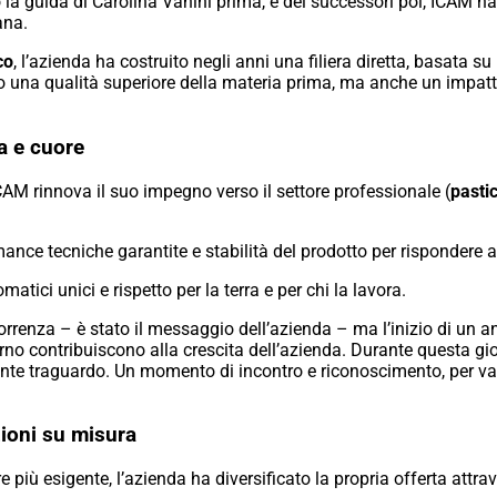
 la guida di Carolina Vanini prima, e dei successori poi, ICAM ha
ana.
co
, l’azienda ha costruito negli anni una filiera diretta, basata su 
o una qualità superiore della materia prima, ma anche un impatto
a e cuore
AM rinnova il suo impegno verso il settore professionale (
pastic
nce tecniche garantite e stabilità del prodotto per rispondere all
omatici unici e rispetto per la terra e per chi la lavora.
rrenza – è stato il messaggio dell’azienda – ma l’inizio di un a
rno contribuiscono alla crescita dell’azienda. Durante questa gio
te traguardo. Un momento di incontro e riconoscimento, per val
ioni su misura
 più esigente, l’azienda ha diversificato la propria offerta attra