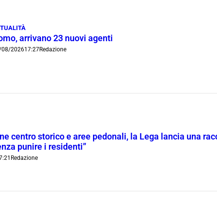
TUALITÀ
omo, arrivano 23 nuovi agenti
/08/2026
17:27
Redazione
ne centro storico e aree pedonali, la Lega lancia una racc
nza punire i residenti”
7:21
Redazione