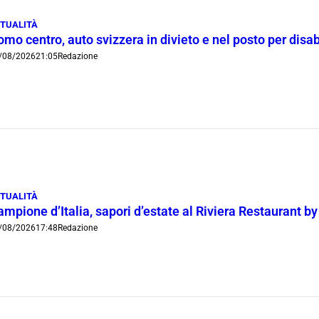
TUALITÀ
mo centro, auto svizzera in divieto e nel posto per disab
/08/2026
21:05
Redazione
TUALITÀ
mpione d’Italia, sapori d’estate al Riviera Restaurant b
/08/2026
17:48
Redazione