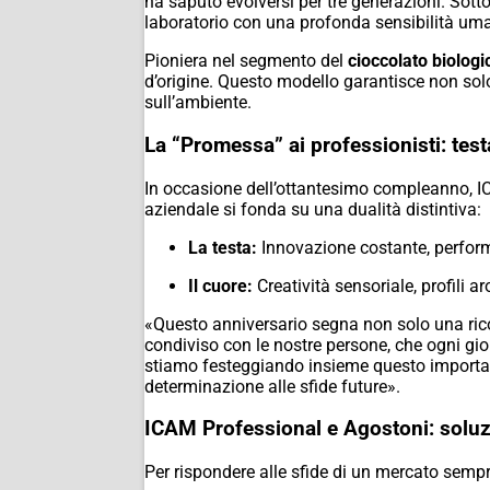
ha saputo evolversi per tre generazioni. Sotto
laboratorio con una profonda sensibilità um
Pioniera nel segmento del
cioccolato biologi
d’origine. Questo modello garantisce non sol
sull’ambiente.
La “Promessa” ai professionisti: test
In occasione dell’ottantesimo compleanno, IC
aziendale si fonda su una dualità distintiva:
La testa:
Innovazione costante, performa
Il cuore:
Creatività sensoriale, profili ar
«Questo anniversario segna non solo una rico
condiviso con le nostre persone, che ogni gio
stiamo festeggiando insieme questo importan
determinazione alle sfide future».
ICAM Professional e Agostoni: soluz
Per rispondere alle sfide di un mercato sempre