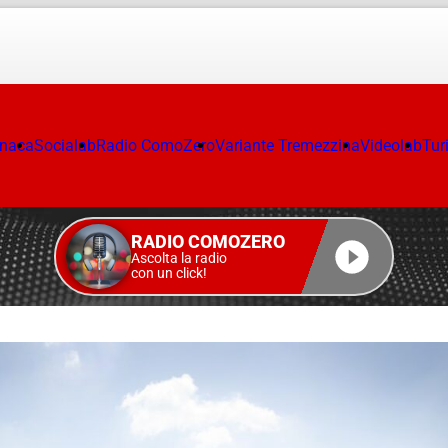
onaca
Socialab
Radio ComoZero
Variante Tremezzina
Videolab
Tur
RADIO COMOZERO
Ascolta la radio
con un click!