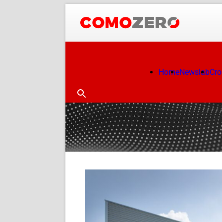
Home
Newslab
Cr