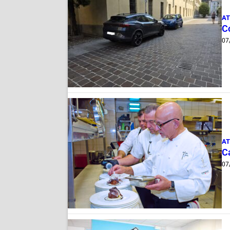
AT
Co
07
AT
Ca
07