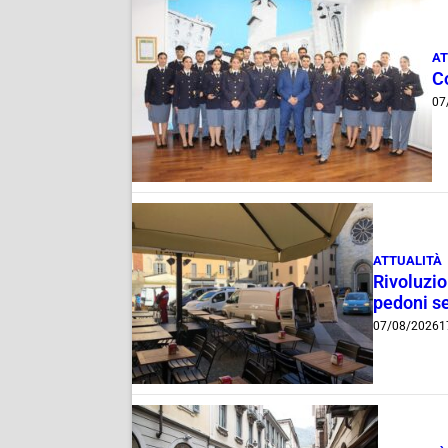
AT
C
07
ATTUALITÀ
Rivoluzio
pedoni se
07/08/2026
1