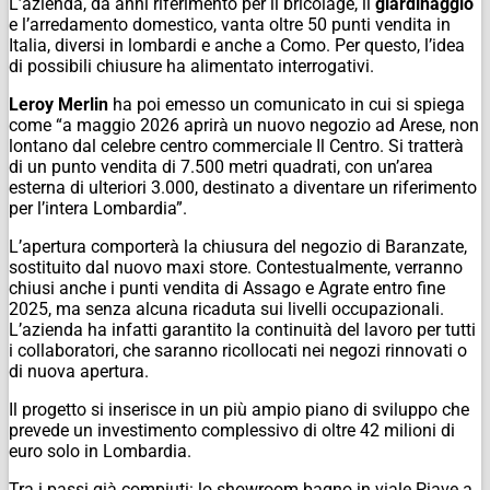
L’azienda, da anni riferimento per il bricolage, il
giardinaggio
e l’arredamento domestico, vanta oltre 50 punti vendita in
Italia, diversi in lombardi e anche a Como. Per questo, l’idea
di possibili chiusure ha alimentato interrogativi.
Leroy Merlin
ha poi emesso un comunicato in cui si spiega
come “a maggio 2026 aprirà un nuovo negozio ad Arese, non
lontano dal celebre centro commerciale Il Centro. Si tratterà
di un punto vendita di 7.500 metri quadrati, con un’area
esterna di ulteriori 3.000, destinato a diventare un riferimento
per l’intera Lombardia”.
L’apertura comporterà la chiusura del negozio di Baranzate,
sostituito dal nuovo maxi store. Contestualmente, verranno
chiusi anche i punti vendita di Assago e Agrate entro fine
2025, ma senza alcuna ricaduta sui livelli occupazionali.
L’azienda ha infatti garantito la continuità del lavoro per tutti
i collaboratori, che saranno ricollocati nei negozi rinnovati o
di nuova apertura.
Il progetto si inserisce in un più ampio piano di sviluppo che
prevede un investimento complessivo di oltre 42 milioni di
euro solo in Lombardia.
Tra i passi già compiuti: lo showroom bagno in viale Piave a