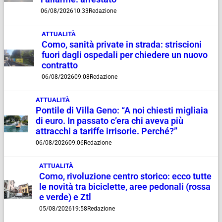
06/08/2026
10:33
Redazione
ATTUALITÀ
Como, sanità private in strada: striscioni
fuori dagli ospedali per chiedere un nuovo
contratto
06/08/2026
09:08
Redazione
ATTUALITÀ
Pontile di Villa Geno: “A noi chiesti migliaia
di euro. In passato c’era chi aveva più
attracchi a tariffe irrisorie. Perché?”
06/08/2026
09:06
Redazione
ATTUALITÀ
Como, rivoluzione centro storico: ecco tutte
le novità tra biciclette, aree pedonali (rossa
e verde) e Ztl
05/08/2026
19:58
Redazione