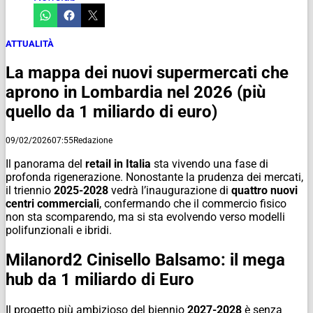
ATTUALITÀ
La mappa dei nuovi supermercati che
aprono in Lombardia nel 2026 (più
quello da 1 miliardo di euro)
09/02/2026
07:55
Redazione
Il panorama del
retail in Italia
sta vivendo una fase di
profonda rigenerazione. Nonostante la prudenza dei mercati,
il triennio
2025-2028
vedrà l’inaugurazione di
quattro
nuovi
centri commerciali
, confermando che il commercio fisico
non sta scomparendo, ma si sta evolvendo verso modelli
polifunzionali e ibridi.
Milanord2 Cinisello Balsamo: il mega
hub da 1 miliardo di Euro
Il progetto più ambizioso del biennio
2027-2028
è senza