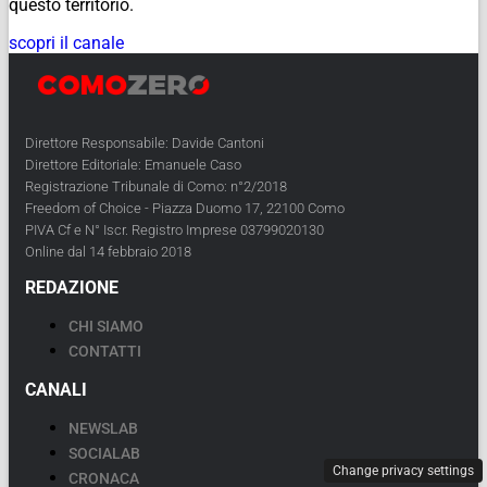
questo territorio.
scopri il canale
Direttore Responsabile: Davide Cantoni
Direttore Editoriale: Emanuele Caso
Registrazione Tribunale di Como: n°2/2018
Freedom of Choice - Piazza Duomo 17, 22100 Como
PIVA Cf e N° Iscr. Registro Imprese 03799020130
Online dal 14 febbraio 2018
REDAZIONE
CHI SIAMO
CONTATTI
CANALI
NEWSLAB
SOCIALAB
Change privacy settings
CRONACA