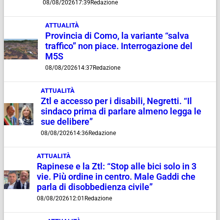
08/08/2026
17:39
Redazione
ATTUALITÀ
Provincia di Como, la variante “salva
traffico” non piace. Interrogazione del
M5S
08/08/2026
14:37
Redazione
ATTUALITÀ
Ztl e accesso per i disabili, Negretti. “Il
sindaco prima di parlare almeno legga le
sue delibere”
08/08/2026
14:36
Redazione
ATTUALITÀ
Rapinese e la Ztl: “Stop alle bici solo in 3
vie. Più ordine in centro. Male Gaddi che
parla di disobbedienza civile”
08/08/2026
12:01
Redazione