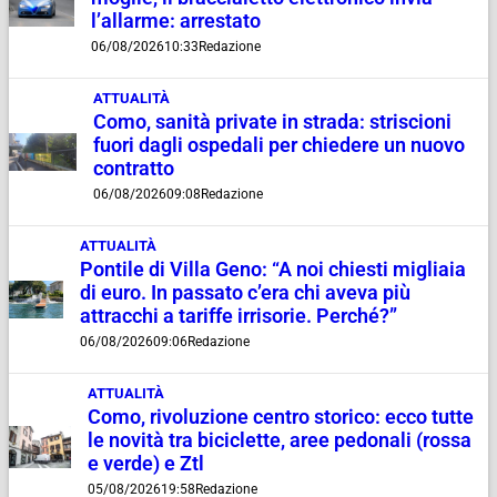
l’allarme: arrestato
06/08/2026
10:33
Redazione
ATTUALITÀ
Como, sanità private in strada: striscioni
fuori dagli ospedali per chiedere un nuovo
contratto
06/08/2026
09:08
Redazione
ATTUALITÀ
Pontile di Villa Geno: “A noi chiesti migliaia
di euro. In passato c’era chi aveva più
attracchi a tariffe irrisorie. Perché?”
06/08/2026
09:06
Redazione
ATTUALITÀ
Como, rivoluzione centro storico: ecco tutte
le novità tra biciclette, aree pedonali (rossa
e verde) e Ztl
05/08/2026
19:58
Redazione