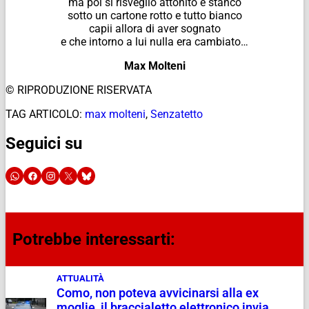
ma poi si risveglio attonito e stanco
sotto un cartone rotto e tutto bianco
capii allora di aver sognato
e che intorno a lui nulla era cambiato…
Max Molteni
© RIPRODUZIONE RISERVATA
TAG ARTICOLO:
max molteni
,
Senzatetto
Seguici su
Potrebbe interessarti:
ATTUALITÀ
Como, non poteva avvicinarsi alla ex
moglie, il braccialetto elettronico invia