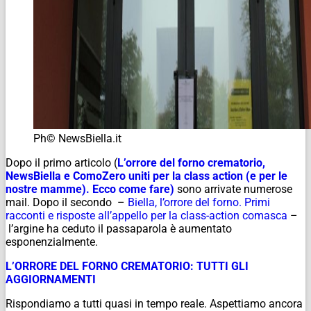
Ph© NewsBiella.it
Dopo il primo articolo (
L’orrore del forno crematorio,
NewsBiella e ComoZero uniti per la class action (e per le
nostre mamme). Ecco come fare)
sono arrivate numerose
mail. Dopo il secondo –
Biella, l’orrore del forno. Primi
racconti e risposte all’appello per la class-action comasca
–
l’argine ha ceduto il passaparola è aumentato
esponenzialmente.
L’ORRORE DEL FORNO CREMATORIO: TUTTI GLI
AGGIORNAMENTI
Rispondiamo a tutti quasi in tempo reale. Aspettiamo ancora