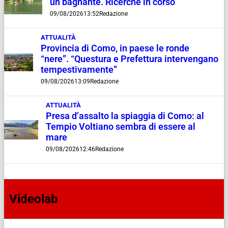
un bagnante. Ricerche in corso
09/08/2026
13:52
Redazione
ATTUALITÀ
Provincia di Como, in paese le ronde
“nere”. “Questura e Prefettura intervengano
tempestivamente”
09/08/2026
13:09
Redazione
ATTUALITÀ
Presa d’assalto la spiaggia di Como: al
Tempio Voltiano sembra di essere al
mare
09/08/2026
12:46
Redazione
Videolab