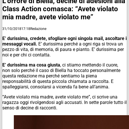
L’orrore di Biella, decine di adesioni alla
Class Action comasca: “Avete violato
mia madre, avete violato me”
31/10/2018
17:18
Redazione
E’ durissima, credete, sfogliare ogni singola mail, ascoltare i
messaggi vocali.
E’ durissima perché a ogni riga si trova un
pezzo di vita, di memoria, di paura e pianto. E’ durissima per
noi e per chi ci contatta.
E’ durissima ma cosa giusta
, ci stiamo mettendo il cuore,
non solo perché il caso di Biella ha toccato personalmente
questa redazione ma perché sentiamo la piena
responsabilità di questa piccola chiamata a raccolta. E
spalleggiarsi, consolarsi a vicenda fa bene all’anima.
“Avete violato mia madre, avete violato me”, ci scrive una
ragazza oggi rivolgendosi agli accusati. In sette parole tutto il
senso di decine di racconti.