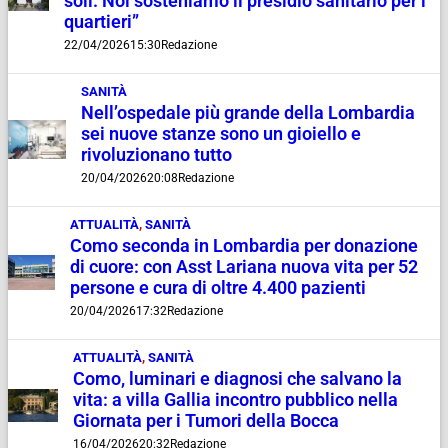
soli. Noi sosteniamo il presidio sanitario per i
quartieri”
22/04/2026
15:30
Redazione
SANITÀ
Nell’ospedale più grande della Lombardia
sei nuove stanze sono un gioiello e
rivoluzionano tutto
20/04/2026
20:08
Redazione
ATTUALITÀ
,
SANITÀ
Como seconda in Lombardia per donazione
di cuore: con Asst Lariana nuova vita per 52
persone e cura di oltre 4.400 pazienti
20/04/2026
17:32
Redazione
ATTUALITÀ
,
SANITÀ
Como, luminari e diagnosi che salvano la
vita: a villa Gallia incontro pubblico nella
Giornata per i Tumori della Bocca
16/04/2026
20:32
Redazione