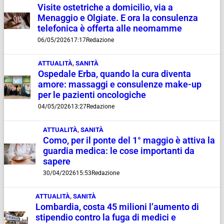
Visite ostetriche a domicilio, via a
Menaggio e Olgiate. E ora la consulenza
telefonica è offerta alle neomamme
06/05/2026
17:17
Redazione
ATTUALITÀ
,
SANITÀ
Ospedale Erba, quando la cura diventa
amore: massaggi e consulenze make-up
per le pazienti oncologiche
04/05/2026
13:27
Redazione
ATTUALITÀ
,
SANITÀ
Como, per il ponte del 1° maggio è attiva la
guardia medica: le cose importanti da
sapere
30/04/2026
15:53
Redazione
ATTUALITÀ
,
SANITÀ
Lombardia, costa 45 milioni l’aumento di
stipendio contro la fuga di medici e