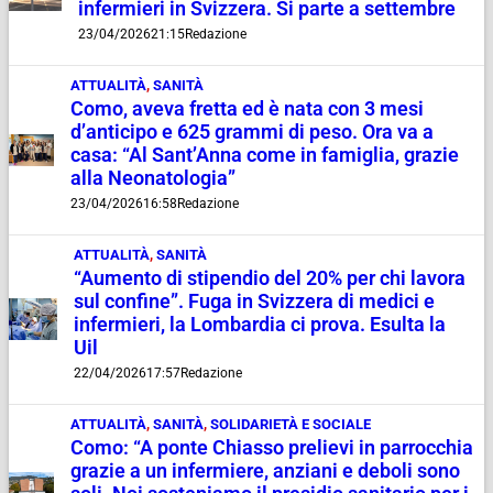
infermieri in Svizzera. Si parte a settembre
23/04/2026
21:15
Redazione
ATTUALITÀ
,
SANITÀ
Como, aveva fretta ed è nata con 3 mesi
d’anticipo e 625 grammi di peso. Ora va a
casa: “Al Sant’Anna come in famiglia, grazie
alla Neonatologia”
23/04/2026
16:58
Redazione
ATTUALITÀ
,
SANITÀ
“Aumento di stipendio del 20% per chi lavora
sul confine”. Fuga in Svizzera di medici e
infermieri, la Lombardia ci prova. Esulta la
Uil
22/04/2026
17:57
Redazione
ATTUALITÀ
,
SANITÀ
,
SOLIDARIETÀ E SOCIALE
Como: “A ponte Chiasso prelievi in parrocchia
grazie a un infermiere, anziani e deboli sono