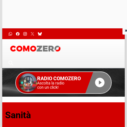
RADIO COMOZERO
Ascolta la radio
con un click!
Sanità