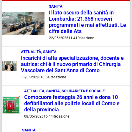
SANITÀ
Il lato oscuro della sanità in
Lombardia: 21.358 ricoveri
programmati e mai effettuati. Le
cifre delle Ats
22/05/2026
11:41
Redazione
ATTUALITÀ
,
SANITÀ
Incarichi di alta specializzazione, docente e
autrice: chi è il nuovo primario di Chirurgia
Vascolare del Sant’Anna di Como
11/05/2026
18:54
Redazione
ATTUALITÀ
,
SANITÀ
,
SOLIDARIETÀ E SOCIALE
Comocuore festeggia 26 anni e dona 10
defibrillatori alle polizie locali di Como e
della provincia
08/05/2026
16:44
Redazione
SANITÀ