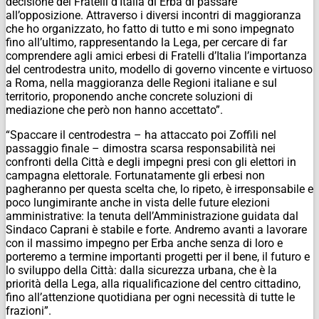
decisione dei Fratelli d’Italia di Erba di passare
all’opposizione. Attraverso i diversi incontri di maggioranza
che ho organizzato, ho fatto di tutto e mi sono impegnato
fino all’ultimo, rappresentando la Lega, per cercare di far
comprendere agli amici erbesi di Fratelli d’Italia l’importanza
del centrodestra unito, modello di governo vincente e virtuoso
a Roma, nella maggioranza delle Regioni italiane e sul
territorio, proponendo anche concrete soluzioni di
mediazione che però non hanno accettato”.
“Spaccare il centrodestra – ha attaccato poi Zoffili nel
passaggio finale – dimostra scarsa responsabilità nei
confronti della Città e degli impegni presi con gli elettori in
campagna elettorale. Fortunatamente gli erbesi non
pagheranno per questa scelta che, lo ripeto, è irresponsabile e
poco lungimirante anche in vista delle future elezioni
amministrative: la tenuta dell’Amministrazione guidata dal
Sindaco Caprani è stabile e forte. Andremo avanti a lavorare
con il massimo impegno per Erba anche senza di loro e
porteremo a termine importanti progetti per il bene, il futuro e
lo sviluppo della Città: dalla sicurezza urbana, che è la
priorità della Lega, alla riqualificazione del centro cittadino,
fino all’attenzione quotidiana per ogni necessità di tutte le
frazioni”.