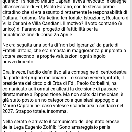
quando il sindaco Mauro Caprani aveva revocato le deleghe
all’assessore di FdI, Paolo Farano, con lo stesso primo
cittadino che si era assunto direttamente le responsabilità di
Cultura, Turismo, Marketing territoriale, Istruzione, Restauro di
Villa Ceriani e Villa Candiani. Il motivo? Il voto contrario (e
unico) di Farano al progetto di fattibilità per la
riqualificazione di Corso 25 Aprile.
Ne era seguita una sorta di ‘non belligeranza’ da parte di
Fratelli d’Italia, che era rimasta in maggioranza pur pronta a
votare secondo le proprie valutazioni ogni singolo
provvedimento.
Ora, invece, l’addio definitivo alla compagine di centrodestra
da parte del gruppo meloniano. Lo scorso venerdì, infatti, il
presidente del circolo di Erba di FdI, Paolo Corbellini, ha
comunicato agli ormai ex alleati la decisione di passare
direttamente all’opposizione. Ma non solo: dai meloniani è
già stato posto un no categorico a qualsiasi appoggio a
Mauro Caprani nel caso volesse ricandidarsi a sindaco nel
2027. Strappo totale, insomma.
Nella serata è arrivato il comunicato del deputato erbese
della Lega Eugenio Zoffili: “Sono amareggiato per la