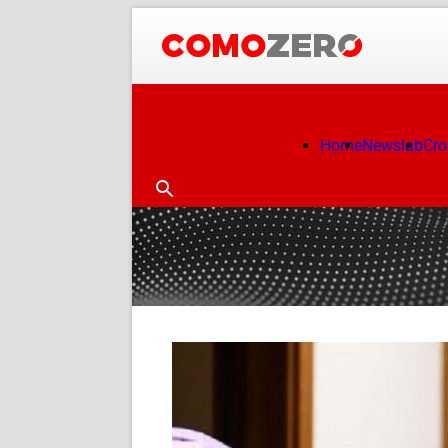
Home
Newslab
Cr