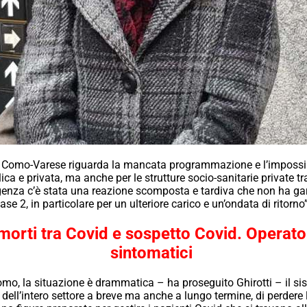
 Como-Varese riguarda la mancata programmazione e l’impossibili
lica e privata, ma anche per le strutture socio-sanitarie private t
genza c’è stata una reazione scomposta e tardiva che non ha garan
 2, in particolare per un ulteriore carico e un’ondata di ritorno”
morti tra Covid e sospetto Covid. Operator
sintomatici
omo, la situazione è drammatica – ha proseguito Ghirotti – il sis
dell’intero settore a breve ma anche a lungo termine, di perdere 