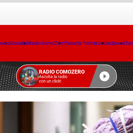
onaca
Socialab
Radio ComoZero
Variante Tremezzina
Videolab
Tur
RADIO COMOZERO
Ascolta la radio
con un click!