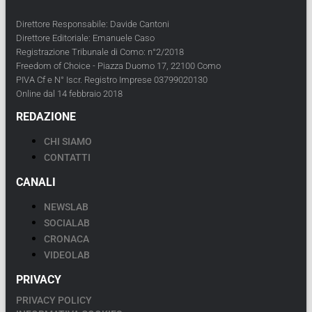
Direttore Responsabile: Davide Cantoni
Direttore Editoriale: Emanuele Caso
Registrazione Tribunale di Como: n°2/2018
Freedom of Choice - Piazza Duomo 17, 22100 Como
PIVA Cf e N° Iscr. Registro Imprese 03799020130
Online dal 14 febbraio 2018
REDAZIONE
CHI SIAMO
CONTATTI
CANALI
NEWSLAB
SOCIALAB
CRONACA
VIDEOLAB
PRIVACY
PRIVACY POLICY