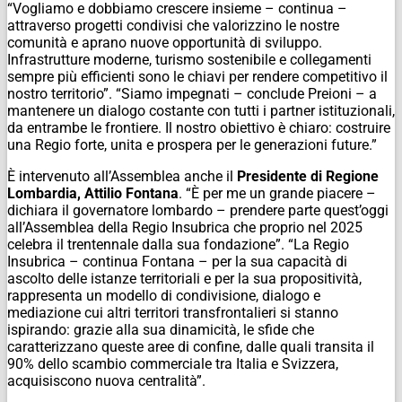
“Vogliamo e dobbiamo crescere insieme – continua –
attraverso progetti condivisi che valorizzino le nostre
comunità e aprano nuove opportunità di sviluppo.
Infrastrutture moderne, turismo sostenibile e collegamenti
sempre più efficienti sono le chiavi per rendere competitivo il
nostro territorio”. “Siamo impegnati – conclude Preioni – a
mantenere un dialogo costante con tutti i partner istituzionali,
da entrambe le frontiere. Il nostro obiettivo è chiaro: costruire
una Regio forte, unita e prospera per le generazioni future.”
È intervenuto all’Assemblea anche il
Presidente di Regione
Lombardia, Attilio Fontana
. “È per me un grande piacere –
dichiara il governatore lombardo – prendere parte quest’oggi
all’Assemblea della Regio Insubrica che proprio nel 2025
celebra il trentennale dalla sua fondazione”. “La Regio
Insubrica – continua Fontana – per la sua capacità di
ascolto delle istanze territoriali e per la sua propositività,
rappresenta un modello di condivisione, dialogo e
mediazione cui altri territori transfrontalieri si stanno
ispirando: grazie alla sua dinamicità, le sfide che
caratterizzano queste aree di confine, dalle quali transita il
90% dello scambio commerciale tra Italia e Svizzera,
acquisiscono nuova centralità”.