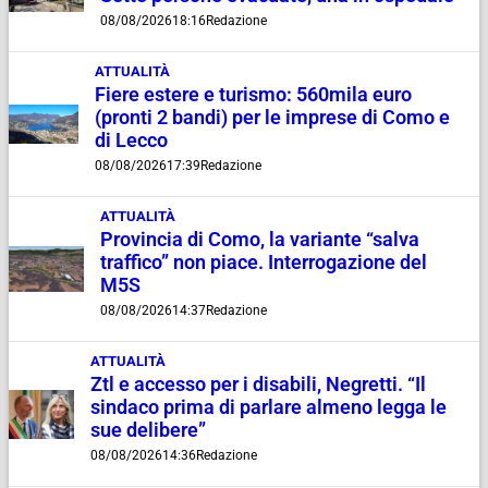
08/08/2026
18:16
Redazione
ATTUALITÀ
Fiere estere e turismo: 560mila euro
(pronti 2 bandi) per le imprese di Como e
di Lecco
08/08/2026
17:39
Redazione
ATTUALITÀ
Provincia di Como, la variante “salva
traffico” non piace. Interrogazione del
M5S
08/08/2026
14:37
Redazione
ATTUALITÀ
Ztl e accesso per i disabili, Negretti. “Il
sindaco prima di parlare almeno legga le
sue delibere”
08/08/2026
14:36
Redazione