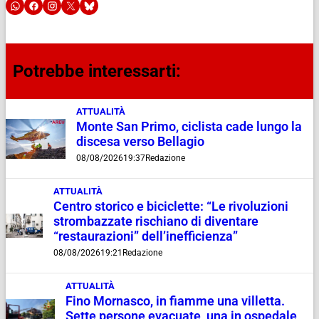
Potrebbe interessarti:
ATTUALITÀ
Monte San Primo, ciclista cade lungo la
discesa verso Bellagio
08/08/2026
19:37
Redazione
ATTUALITÀ
Centro storico e biciclette: “Le rivoluzioni
strombazzate rischiano di diventare
“restaurazioni” dell’inefficienza”
08/08/2026
19:21
Redazione
ATTUALITÀ
Fino Mornasco, in fiamme una villetta.
Sette persone evacuate, una in ospedale