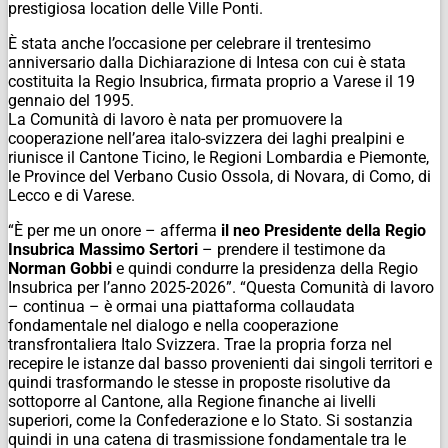
prestigiosa location delle Ville Ponti.
È stata anche l’occasione per celebrare il trentesimo
anniversario dalla Dichiarazione di Intesa con cui è stata
costituita la Regio Insubrica, firmata proprio a Varese il 19
gennaio del 1995.
La Comunità di lavoro è nata per promuovere la
cooperazione nell’area italo-svizzera dei laghi prealpini e
riunisce il Cantone Ticino, le Regioni Lombardia e Piemonte,
le Province del Verbano Cusio Ossola, di Novara, di Como, di
Lecco e di Varese.
“È per me un onore – afferma
il neo Presidente della Regio
Insubrica Massimo Sertori
– prendere il testimone da
Norman Gobbi
e quindi condurre la presidenza della Regio
Insubrica per l’anno 2025-2026”. “Questa Comunità di lavoro
– continua – è ormai una piattaforma collaudata
fondamentale nel dialogo e nella cooperazione
transfrontaliera Italo Svizzera. Trae la propria forza nel
recepire le istanze dal basso provenienti dai singoli territori e
quindi trasformando le stesse in proposte risolutive da
sottoporre al Cantone, alla Regione finanche ai livelli
superiori, come la Confederazione e lo Stato. Si sostanzia
quindi in una catena di trasmissione fondamentale tra le