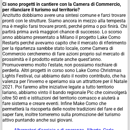
Ci sono progetti in cantiere con la Camera di Commercio,
per rilanciare il turismo sul territorio?
Anzitutto dobbiamo avere una sintesi comune e farci trovare
pronti con le strutture. Siamo ancora in mezzo alla tempesta
ma è meglio farsi trovare pronti, perché prima o poi finirà. Chi
partirà prima avrà maggiori chance di successo. Lo scorso
anno abbiamo presentato a Milano il progetto Lake Como
Restarts perché avevamo capito che il mercato di riferimento
per la ripartenza sarebbe stato locale, come Camera di
Commercio cercheremo di fare azioni proprio sul mercato di
prossimità e il prodotto estate anche quest’anno.
Promuoveremo molto l’estate, non possiamo rischiare di
perderla. Altri progetti in corso sono Lake Como Christmas
Lights Festival, cui abbiamo dato il nostro contributo, che ha
valenza per l’inverno e speriamo sia un attrattore per il Natale
2021. Poi faremo altre iniziative legate a tutto territorio
lariano, abbiamo vinto il bando regionale Pic che coinvolgerà
oltre 50 enti e istituzioni del territorio comasco e aiuterà a
fare sistema e creare eventi. Infine Make Como che
permetterà la riscoperta delle nostre tradizioni del fare e del
saper fare, inoltre torneremo sulla promozione del turismo
attivo puntando anche sui giovani.