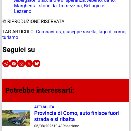
Albergatori d’acciaio e di speranza. Alberto, Carlo,
Margherita: storie da Tremezzina, Bellagio e
Lezzeno
© RIPRODUZIONE RISERVATA
TAG ARTICOLO:
Coronavirus
,
giuseppe rasella
,
lago di como
,
turismo
Seguici su
Potrebbe interessarti:
ATTUALITÀ
Provincia di Como, auto finisce fuori
strada e si ribalta
06/08/2026
19:48
Redazione