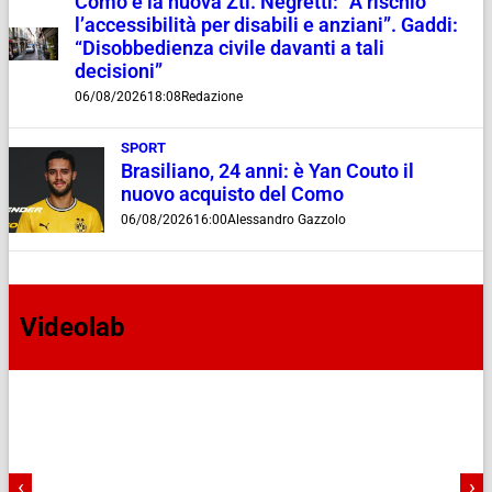
Como e la nuova Ztl. Negretti: “A rischio
l’accessibilità per disabili e anziani”. Gaddi:
“Disobbedienza civile davanti a tali
decisioni”
06/08/2026
18:08
Redazione
SPORT
Brasiliano, 24 anni: è Yan Couto il
nuovo acquisto del Como
06/08/2026
16:00
Alessandro Gazzolo
Videolab
‹
›