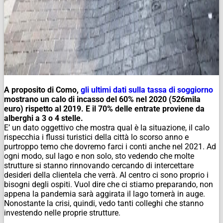
A proposito di Como,
gli ultimi dati sulla tassa di soggiorno
mostrano un calo di incasso del 60% nel 2020 (526mila
euro) rispetto al 2019. E il 70% delle entrate proviene da
alberghi a 3 o 4 stelle.
E’ un dato oggettivo che mostra qual è la situazione, il calo
rispecchia i flussi turistici della città lo scorso anno e
purtroppo temo che dovremo farci i conti anche nel 2021. Ad
ogni modo, sul lago e non solo, sto vedendo che molte
strutture si stanno rinnovando cercando di intercettare
desideri della clientela che verrà. Al centro ci sono proprio i
bisogni degli ospiti. Vuol dire che ci stiamo preparando, non
appena la pandemia sarà aggirata il lago tornerà in auge.
Nonostante la crisi, quindi, vedo tanti colleghi che stanno
investendo nelle proprie strutture.