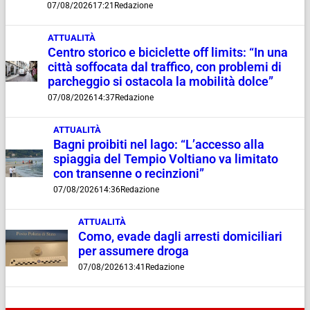
07/08/2026
17:21
Redazione
ATTUALITÀ
Centro storico e biciclette off limits: “In una
città soffocata dal traffico, con problemi di
parcheggio si ostacola la mobilità dolce”
07/08/2026
14:37
Redazione
ATTUALITÀ
Bagni proibiti nel lago: “L’accesso alla
spiaggia del Tempio Voltiano va limitato
con transenne o recinzioni”
07/08/2026
14:36
Redazione
ATTUALITÀ
Como, evade dagli arresti domiciliari
per assumere droga
07/08/2026
13:41
Redazione