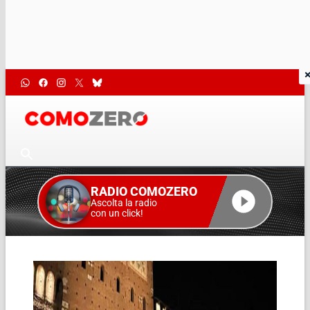
RADIO COMOZERO
Ascolta la radio
con un click!