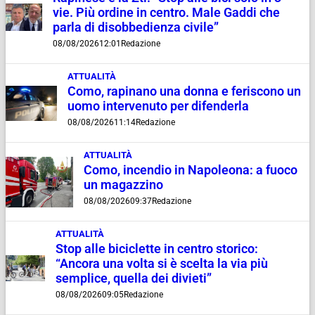
vie. Più ordine in centro. Male Gaddi che
parla di disobbedienza civile”
08/08/2026
12:01
Redazione
ATTUALITÀ
Como, rapinano una donna e feriscono un
uomo intervenuto per difenderla
08/08/2026
11:14
Redazione
ATTUALITÀ
Como, incendio in Napoleona: a fuoco
un magazzino
08/08/2026
09:37
Redazione
ATTUALITÀ
Stop alle biciclette in centro storico:
“Ancora una volta si è scelta la via più
semplice, quella dei divieti”
08/08/2026
09:05
Redazione