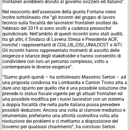
frontalieri avrebbero dovuto al governo svizzero ed italiano”.
Nel resoconto dell’assessore della giunta Fontana viene
inoltre sottolineato che “gli incontri del gruppo di lavoro
tecnico sulla fiscalità dei lavoratori frontalieri svoltesi da
febbraio del 2019 si sono svolti a cadenza pressoche’
quindicinale. Nell’ambito di questi incontri sono stati auditi,
tra gli altri, il Sindaco di Lavena Stresa e Presidente ACIF,
nonche’ i rappresentanti di CGIL,UIL,CISL,UNIA,OCST e AITI.
Gli incontri hanno rappresentato momenti di ascolto delle
esigenze e istanze degli stakeholder e hanno consentito di
condividere con loro un percorso complesso, volto a
contemperare le diverse esigenze”.
“Siamo giunti quindi – ha sottolineato Massimo Sertori – ad
una proposta condivisa tra Lombardia e Canton Ticino atta a
dare uno spunto per quello che è una possibile soluzione che
prevede lo status fiscale vigente per gli attuali frontalieri ed
una possibile modifica per i nuovi lavoratori con un sistema
a doppia fiscalità che nella parte italiana possa prevedere
possibili deduzioni. Ancora una volta al clamore mediatico e
strumentale, preferiamo una attività costruttiva volta alla
risoluzione dei problemi e ci mettiamo a disposizione del
Governo per qualsiasi chiarimento”, ha concluso Sertori.