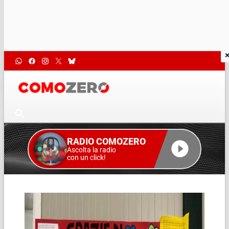
RADIO COMOZERO
Ascolta la radio
con un click!