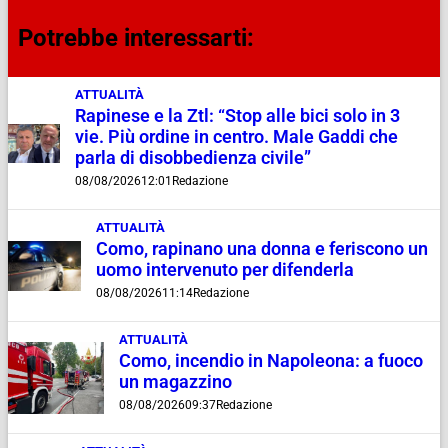
Potrebbe interessarti:
ATTUALITÀ
Rapinese e la Ztl: “Stop alle bici solo in 3
vie. Più ordine in centro. Male Gaddi che
parla di disobbedienza civile”
08/08/2026
12:01
Redazione
ATTUALITÀ
Como, rapinano una donna e feriscono un
uomo intervenuto per difenderla
08/08/2026
11:14
Redazione
ATTUALITÀ
Como, incendio in Napoleona: a fuoco
un magazzino
08/08/2026
09:37
Redazione