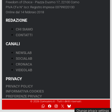
Freedom of Choice - Piazza Duomo 17, 22100 Como
PIVA Cf e N° Iscr. Registro Imprese 03799020130
Online dal 14 febbraio 2018
REDAZIONE
CHI SIAMO
CONTATTI
CANALI
NEWSLAB
SOCIALAB
CRONACA
VIDEOLAB
PRIVACY
PRIVACY POLICY
INFORMATIVA COOKIES
PREFERENZE PRIVACY
© 2026 Comozero.it - Tutti i diritti riservati.
Change privacy settings