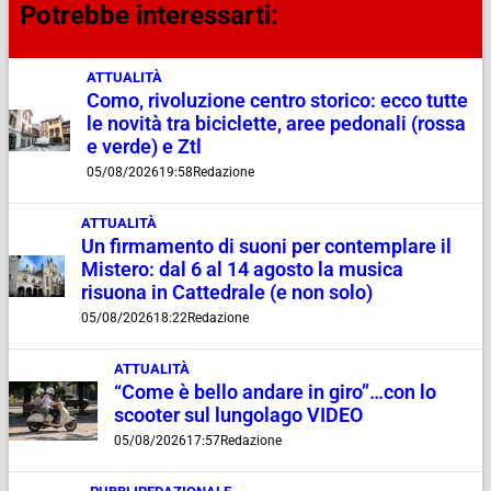
Potrebbe interessarti:
ATTUALITÀ
Como, rivoluzione centro storico: ecco tutte
le novità tra biciclette, aree pedonali (rossa
e verde) e Ztl
05/08/2026
19:58
Redazione
ATTUALITÀ
Un firmamento di suoni per contemplare il
Mistero: dal 6 al 14 agosto la musica
risuona in Cattedrale (e non solo)
05/08/2026
18:22
Redazione
ATTUALITÀ
“Come è bello andare in giro”…con lo
scooter sul lungolago VIDEO
05/08/2026
17:57
Redazione