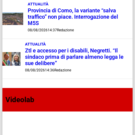
ATTUALITÀ
Provincia di Como, la variante “salva
traffico” non piace. Interrogazione del
M5S
08/08/2026
14:37
Redazione
ATTUALITÀ
Ztl e accesso per i disabili, Negretti. “Il
sindaco prima di parlare almeno legga le
sue delibere”
08/08/2026
14:36
Redazione
Videolab