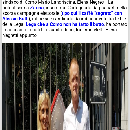
sindaco di Como Mario Landriscina, Elena Negretti. La
potentissima
Zarina
, insomma. Corteggiata da più parti nella
scorsa campagna elettorale (
tipo qui il caffé “segreto” con
Alessio Butti
), infine si è candidata da indipendente tra le file
della Lega.
Lega che a Como non ha fatto il botto
, ha portato
in aula solo Locatelli e subito dopo, tra i non eletti, Elena
Negretti appunto.