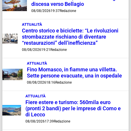
discesa verso Bellagio
08/08/2026
19:37
Redazione
ATTUALITÀ
Centro storico e biciclette: “Le rivoluzioni
strombazzate rischiano di diventare
“restaurazioni” dell’inefficienza”
08/08/2026
19:21
Redazione
ATTUALITÀ
Fino Mornasco, in fiamme una villetta.
Sette persone evacuate, una in ospedale
08/08/2026
18:16
Redazione
ATTUALITÀ
Fiere estere e turismo: 560mila euro
(pronti 2 bandi) per le imprese di Como e
di Lecco
08/08/2026
17:39
Redazione