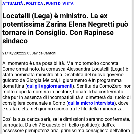
ATTUALITÀ
,
POLITICA
,
PUNTI DI VISTA
Locatelli (Lega) è ministro. La ex
potentissima Zarina Elena Negretti può
tornare in Consiglio. Con Rapinese
sindaco
21/10/2022
22:05
Davide Cantoni
Al momento è una possibilità. Ma moltomolto concreta.
Come ormai noto, la comasca Alessandra Locatelli (Lega) è
stata nominata ministro alla Disabilità del nuovo governo
guidato da Giorgia Meloni, il giuramento è in programma
domattina (
qui gli aggiornamenti
). Sentita da ComoZero, non
molto dopo la nomina in pectore, Locatelli ha confermato
che pur in assenza di incompatibilità si dimetterà dal ruolo di
consigliera comunale a Como (
qui la micro intervista
), dove
è stata eletta nel giugno scorso tra le file della minoranza.
Così la sua carica sarà, se le dimissioni saranno confermate,
surrogata. Da chi? E questo è il bello (politico): dall’ex
assessore plenipotenziaria, primissima consigliera dell’allora