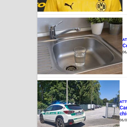
AT
C
06
ATT
Can
ch
06/