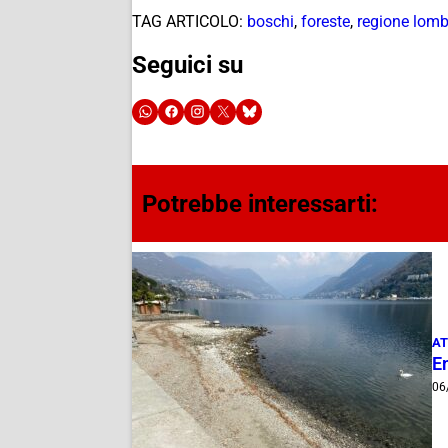
TAG ARTICOLO:
boschi
,
foreste
,
regione lomb
Seguici su
Potrebbe interessarti:
AT
E
06