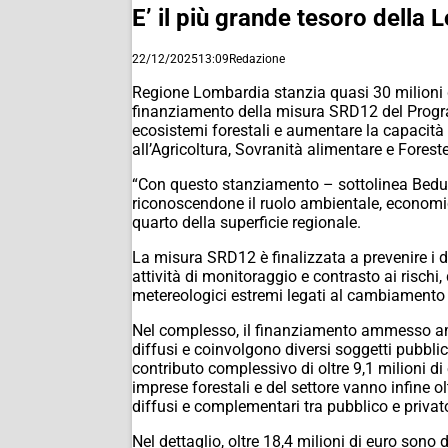
E’ il più grande tesoro della
22/12/2025
13:09
Redazione
Regione Lombardia stanzia quasi 30 milioni di 
finanziamento della misura SRD12 del Program
ecosistemi forestali e aumentare la capacità de
all’Agricoltura, Sovranità alimentare e Fores
“Con questo stanziamento – sottolinea Bedusch
riconoscendone il ruolo ambientale, economico
quarto della superficie regionale.
La misura SRD12 è finalizzata a prevenire i d
attività di monitoraggio e contrasto ai risch
metereologici estremi legati al cambiamento 
Nel complesso, il finanziamento ammesso amm
diffusi e coinvolgono diversi soggetti pubblic
contributo complessivo di oltre 9,1 milioni di 
imprese forestali e del settore vanno infine 
diffusi e complementari tra pubblico e privat
Nel dettaglio, oltre 18,4 milioni di euro sono 