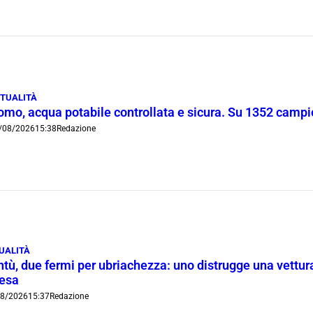
TUALITÀ
omo, acqua potabile controllata e sicura. Su 1352 campio
/08/2026
15:38
Redazione
UALITÀ
tù, due fermi per ubriachezza: uno distrugge una vettura
iesa
08/2026
15:37
Redazione