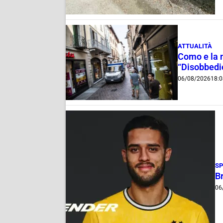
ATTUALITÀ
Como e la nu
“Disobbedie
06/08/2026
18:
S
B
06