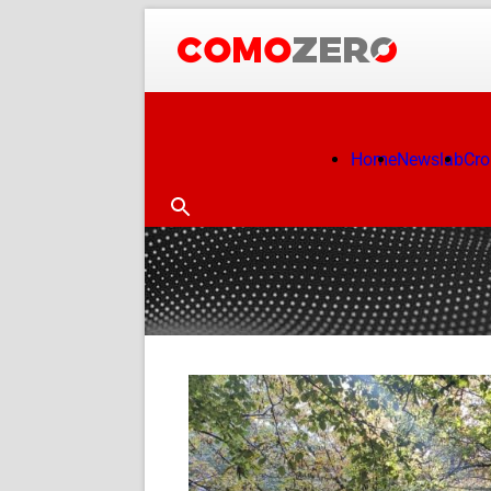
Home
Newslab
Cr