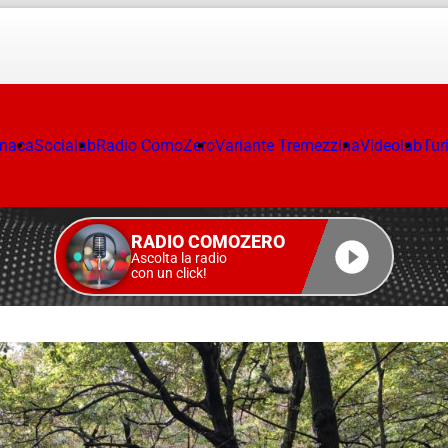
onaca
Socialab
Radio ComoZero
Variante Tremezzina
Videolab
Tur
RADIO COMOZERO
Ascolta la radio
con un click!