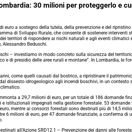
 Lombardia: 30 milioni per proteggerlo e cu
euro a sostegno della tutela, della prevenzione e del ripristino 
ma di Sviluppo Rurale, che consente di sostenere interventi stra
i territori di rispondere ai rischi naturali e agli eventi climatic
te, Alessandro Beduschi.
i – investiamo in modo concreto sulla sicurezza del territorio e
 e di presidio delle aree rurali e montane”. In Lombardia, le for
anni, come quelli causati dal bostrico, a ripristinare il patrimon
i, dal dissesto idrogeologico agli incendi boschivi, in un conte
climatico.
onta a 29,7 milioni di euro, per un totale di 186 domande finan
i e istituzionali impegnati nella gestione forestale. 53 domande 
euro, mentre ai consorzi forestali sono destinati più di 14,5 milion
oltre 6 milioni di euro, per 47 domande finanziate, a conferma di
o.
destinati all’Azione SRD12.1 – Prevenzione dei danni alle foreste, a