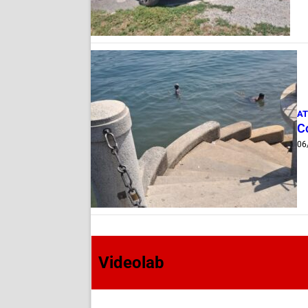
AT
Co
06
Videolab