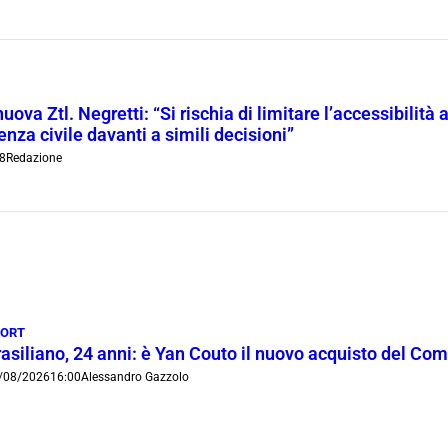
ova Ztl. Negretti: “Si rischia di limitare l’accessibilità 
nza civile davanti a simili decisioni”
08
Redazione
PORT
rasiliano, 24 anni: è Yan Couto il nuovo acquisto del Co
/08/2026
16:00
Alessandro Gazzolo