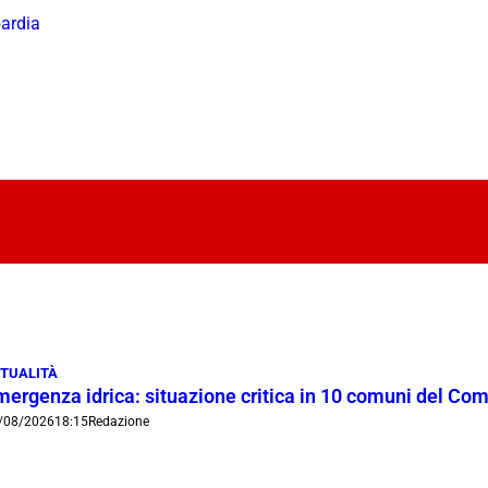
ardia
TUALITÀ
mergenza idrica: situazione critica in 10 comuni del Co
/08/2026
18:15
Redazione