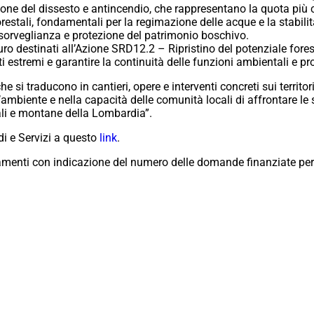
nzione del dissesto e antincendio, che rappresentano la quota più c
restali, fondamentali per la regimazione delle acque e la stabili
i sorveglianza e protezione del patrimonio boschivo.
uro destinati all’Azione SRD12.2 – Ripristino del potenziale fore
i estremi e garantire la continuità delle funzioni ambientali e pro
si traducono in cantieri, opere e interventi concreti sui territori.
ell’ambiente e nella capacità delle comunità locali di affrontare 
rali e montane della Lombardia”.
di e Servizi a questo
link
.
amenti con indicazione del numero delle domande finanziate per 