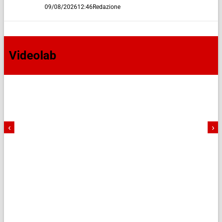
09/08/2026
12:46
Redazione
Videolab
‹
›