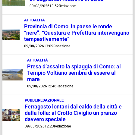
09/08/2026
13:52
Redazione
ATTUALITÀ
Provincia di Como, in paese le ronde
“nere”. “Questura e Prefettura intervengano
tempestivamente”
09/08/2026
13:09
Redazione
ATTUALITÀ
Presa d’assalto la spiaggia di Como: al
Tempio Voltiano sembra di essere al
mare
09/08/2026
12:46
Redazione
PUBBLIREDAZIONALE
Ferragosto lontani dal caldo della città e
dalla folla: al Crotto Civiglio un pranzo
davvero speciale
09/08/2026
12:23
Redazione